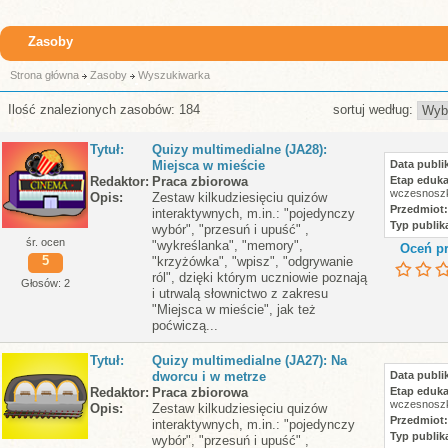
Zasoby
Strona główna
Zasoby
Wyszukiwarka
Ilość znalezionych zasobów: 184
sortuj według:
Tytuł
Quizy multimedialne (JA28):
Miejsca w mieście
Data publik
Redaktor
Praca zbiorowa
Etap eduka
wczesnoszk
Opis
Zestaw kilkudziesięciu quizów
Przedmiot
interaktywnych, m.in.: "pojedynczy
Typ publika
wybór", "przesuń i upuść" ,
śr. ocen
"wykreślanka", "memory",
Oceń pr
5
"krzyżówka", "wpisz", "odgrywanie
ról", dzięki którym uczniowie poznają
Głosów: 2
i utrwalą słownictwo z zakresu
"Miejsca w mieście", jak też
poćwiczą...
Tytuł
Quizy multimedialne (JA27): Na
dworcu i w metrze
Data publik
Redaktor
Praca zbiorowa
Etap eduka
wczesnoszk
Opis
Zestaw kilkudziesięciu quizów
Przedmiot
interaktywnych, m.in.: "pojedynczy
Typ publika
wybór", "przesuń i upuść" ,