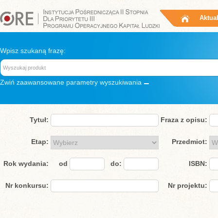
Aktua
Wpisz szukaną frazę:
Zwiń
zaawansowane parametry wyszukiwania
Tytuł:
Fraza z opisu:
Etap:
Przedmiot:
Rok wydania:
od
do:
ISBN:
Nr konkursu:
Nr projektu: