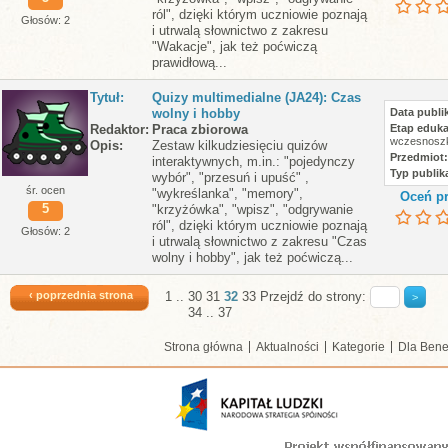
ról", dzięki którym uczniowie poznają
Głosów: 2
i utrwalą słownictwo z zakresu
"Wakacje", jak też poćwiczą
prawidłową...
Tytuł
Quizy multimedialne (JA24): Czas
wolny i hobby
Data publik
Redaktor
Praca zbiorowa
Etap eduka
wczesnoszk
Opis
Zestaw kilkudziesięciu quizów
Przedmiot
interaktywnych, m.in.: "pojedynczy
Typ publika
wybór", "przesuń i upuść" ,
śr. ocen
"wykreślanka", "memory",
Oceń pr
5
"krzyżówka", "wpisz", "odgrywanie
ról", dzięki którym uczniowie poznają
Głosów: 2
i utrwalą słownictwo z zakresu "Czas
wolny i hobby", jak też poćwiczą...
‹ poprzednia strona
1
..
30
31
32
33
Przejdź do strony:
34
..
37
Strona główna
Aktualności
Kategorie
Dla Bene