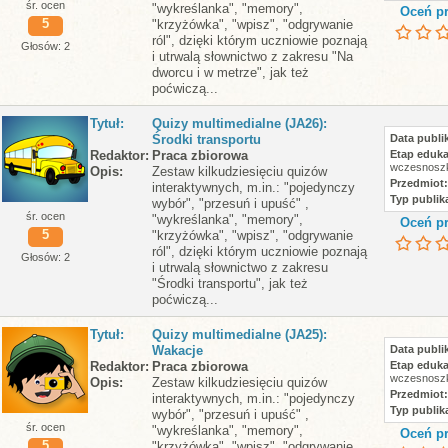
śr. ocen
"wykreślanka", "memory",
Oceń pr
5
"krzyżówka", "wpisz", "odgrywanie
ról", dzięki którym uczniowie poznają
Głosów: 2
i utrwalą słownictwo z zakresu "Na
dworcu i w metrze", jak też
poćwiczą...
Tytuł
Quizy multimedialne (JA26):
Środki transportu
Data publik
Redaktor
Praca zbiorowa
Etap eduka
wczesnoszk
Opis
Zestaw kilkudziesięciu quizów
Przedmiot
interaktywnych, m.in.: "pojedynczy
Typ publika
wybór", "przesuń i upuść" ,
śr. ocen
"wykreślanka", "memory",
Oceń pr
5
"krzyżówka", "wpisz", "odgrywanie
ról", dzięki którym uczniowie poznają
Głosów: 2
i utrwalą słownictwo z zakresu
"Środki transportu", jak też
poćwiczą...
Tytuł
Quizy multimedialne (JA25):
Wakacje
Data publik
Redaktor
Praca zbiorowa
Etap eduka
wczesnoszk
Opis
Zestaw kilkudziesięciu quizów
Przedmiot
interaktywnych, m.in.: "pojedynczy
Typ publika
wybór", "przesuń i upuść" ,
śr. ocen
"wykreślanka", "memory",
Oceń pr
5
"krzyżówka", "wpisz", "odgrywanie