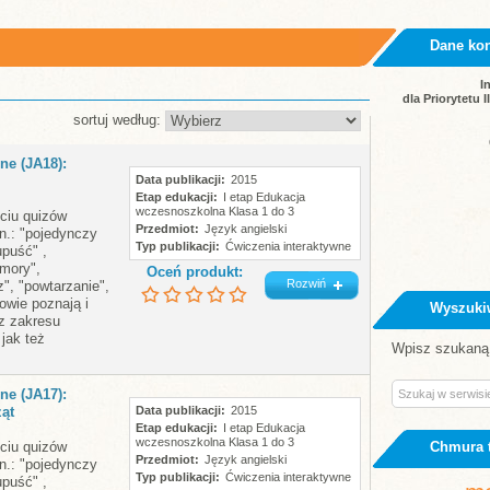
Dane ko
I
dla Priorytetu 
sortuj według:
ne (JA18):
Data publikacji
2015
Etap edukacji
I etap Edukacja
wczesnoszkolna Klasa 1 do 3
ęciu quizów
Przedmiot
Język angielski
n.: "pojedynczy
Typ publikacji
Ćwiczenia interaktywne
upuść" ,
mory",
Oceń produkt:
Rozwiń
", "powtarzanie",
owie poznają i
Wyszuki
 z zakresu
 jak też
Wpisz szukaną 
ne (JA17):
ąt
Data publikacji
2015
Etap edukacji
I etap Edukacja
wczesnoszkolna Klasa 1 do 3
ęciu quizów
Chmura 
Przedmiot
Język angielski
n.: "pojedynczy
Typ publikacji
Ćwiczenia interaktywne
upuść" ,