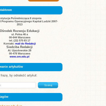
ntaktowe
nstytucja Pośrednicząca II stopnia
III Programu Operacyjnego Kapitał Ludzki 2007-
2013
Ośrodek Rozwoju Edukacji
ul. Polna 46 a
00-644 Warszawa
tel. (22) 570 83 17
Kontakt:
mail do Redakcji
Siedziba Redakcji
Al. Ujazdowskie 28
00-478 Warszawa
www.ore.edu.pl
wanie artykułów
frazę, by odnaleźć artykuł:
tagów