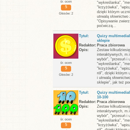
śr. ocen
"wykreślanka", "me
5
"krzyżówka", "wpisz
dzięki którym uczni
Głosów: 2
utrwalą słownictwo
"Opisywanie zwierzą
poćwiczą...
Tytuł
Quizy multimedial
sklepie
Redaktor
Praca zbiorowa
Opis
Zestaw kilkudziesi
interaktywnych, m.i
wybór", "przesuń i 
śr. ocen
"wykreślanka", "me
5
"krzyżówka", "wpis
ról", dzięki którym
Głosów: 2
i utrwalą słownictw
sklepie", jak też po
Tytuł
Quizy multimedial
10-100
Redaktor
Praca zbiorowa
Opis
Zestaw kilkudziesi
interaktywnych, m.i
wybór", "przesuń i 
śr. ocen
"wykreślanka", "me
5
"krzyżówka", "wpis
ról", dzięki którym