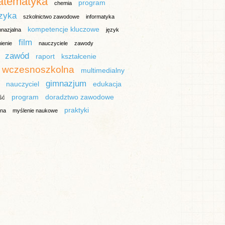
atematyka
program
chemia
izyka
szkolnictwo zawodowe
informatyka
kompetencje kluczowe
nazjalna
język
film
ienie
nauczyciele
zawody
zawód
raport
kształcenie
 wczesnoszkolna
multimedialny
gimnazjum
nauczyciel
edukacja
program
doradztwo zawodowe
ść
praktyki
lna
myślenie naukowe