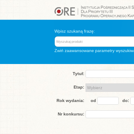
Wpisz szukaną frazę:
Zwiń
zaawansowane parametry wyszukiw
Tytuł:
Etap:
Rok wydania:
od
do:
Nr konkursu: