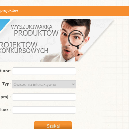
 projektów
Autor:
Typ:
proj.:
lucz.: