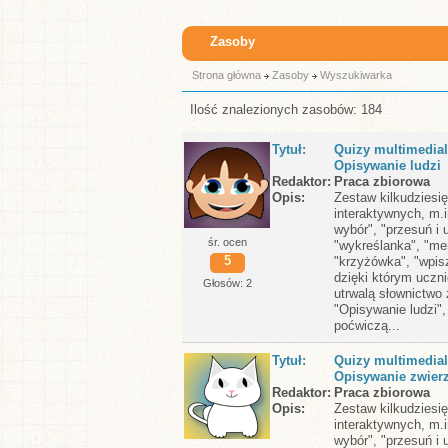
Zasoby
Strona główna
Zasoby
Wyszukiwarka
Ilość znalezionych zasobów: 184
Tytuł
Quizy multimedial
Opisywanie ludzi
Redaktor
Praca zbiorowa
Opis
Zestaw kilkudziesi
interaktywnych, m.i
wybór", "przesuń i 
śr. ocen
"wykreślanka", "me
5
"krzyżówka", "wpisz
dzięki którym uczni
Głosów: 2
utrwalą słownictwo
"Opisywanie ludzi",
poćwiczą...
Tytuł
Quizy multimedial
Opisywanie zwierz
Redaktor
Praca zbiorowa
Opis
Zestaw kilkudziesi
interaktywnych, m.i
wybór", "przesuń i 