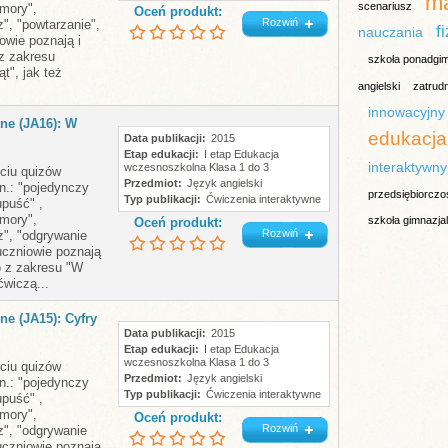
m
scenariusz
mory",
Oceń produkt:
Rozwiń
", "powtarzanie",
f
nauczania
owie poznają i
 z zakresu
szkoła ponadgim
t", jak też
angielski
zatrudn
innowacyjny
ne (JA16): W
edukacja
Data publikacji
2015
Etap edukacji
I etap Edukacja
interaktywny
wczesnoszkolna Klasa 1 do 3
ęciu quizów
Przedmiot
Język angielski
n.: "pojedynczy
przedsiębiorczo
Typ publikacji
Ćwiczenia interaktywne
upuść" ,
mory",
szkoła gimnazja
Oceń produkt:
Rozwiń
z", "odgrywanie
 uczniowie poznają
o z zakresu "W
ćwiczą...
ne (JA15): Cyfry
Data publikacji
2015
Etap edukacji
I etap Edukacja
wczesnoszkolna Klasa 1 do 3
ęciu quizów
Przedmiot
Język angielski
n.: "pojedynczy
Typ publikacji
Ćwiczenia interaktywne
upuść" ,
mory",
Oceń produkt:
Rozwiń
z", "odgrywanie
 uczniowie poznają