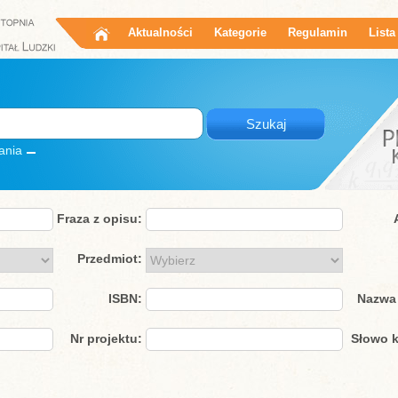
Aktualności
Kategorie
Regulamin
Lista
ania
Fraza z opisu:
Przedmiot:
ISBN:
Nazwa 
Nr projektu:
Słowo k