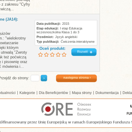
o z zakresu "Cyfry
ćwiczą...
ne (JA14):
Data publikacji
2015
Etap edukacji
I etap Edukacja
wczesnoszkolna Klasa 1 do 3
quizów
Przedmiot
Język angielski
n.: "wielokrotny
Typ publikacji
Ćwiczenia interaktywne
powtarzanie
ięki którym
Oceń produkt:
Rozwiń
 utrwalą "Zwroty
ak też poćwiczą
i pisownię oraz
 mówienia i...
następna strona ›
Przejdź do strony:
ktualności
Kategorie
Dla Beneficjentów
Mapa strony
Dokumentacja
Dekla