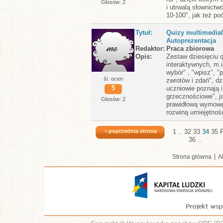
Głosów: 2
i utrwalą słownictw
10-100", jak też po
Tytuł
Quizy multimedial
Autoprezentacja
Redaktor
Praca zbiorowa
Opis
Zestaw dziesięciu 
interaktywnych, m.i
wybór" , "wpisz", "
śr. ocen
zwrotów i zdań", dz
5
uczniowie poznają i
grzecznościowe", j
Głosów: 2
prawidłową wymowę 
rozwiną umiejętność
‹ poprzednia strona
1
..
32
33
34
35
36
..
Strona główna
A