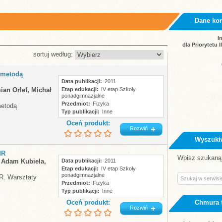
Dane ko
I
dla Priorytetu 
sortuj według:
 metodą
Data publikacji
2011
ian Orlef, Michał
Etap edukacji
IV etap Szkoły
ponadgimnazjalne
Przedmiot
Fizyka
metodą
Typ publikacji
Inne
Oceń produkt:
Rozwiń
Wyszuki
MR
Wpisz szukaną 
 Adam Kubiela,
Data publikacji
2011
Etap edukacji
IV etap Szkoły
ponadgimnazjalne
R. Warsztaty
Przedmiot
Fizyka
Typ publikacji
Inne
Oceń produkt:
Chmura 
Rozwiń