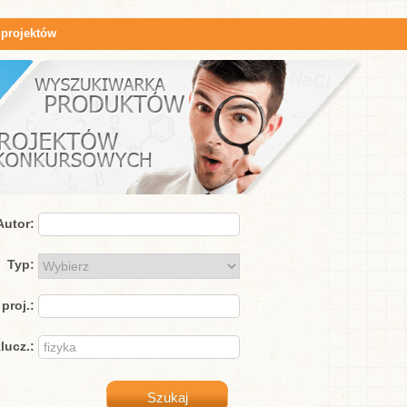
 projektów
Autor:
Typ:
proj.:
lucz.: