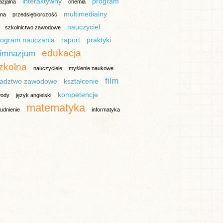
interaktywny
program
azjalna
chemia
multimedialny
lna
przedsiębiorczość
nauczyciel
szkolnictwo zawodowe
rogram nauczania
raport
praktyki
edukacja
imnazjum
zkolna
nauczyciele
myślenie naukowe
film
radztwo zawodowe
kształcenie
kompetencje
ody
język angielski
matematyka
rudnienie
informatyka