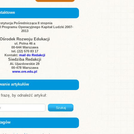
ntaktowe
nstytucja Pośrednicząca II stopnia
III Programu Operacyjnego Kapitał Ludzki 2007-
2013
Ośrodek Rozwoju Edukacji
ul. Polna 46 a
00-644 Warszawa
tel. (22) 570 83 17
Kontakt:
mail do Redakcji
Siedziba Redakcji
Al. Ujazdowskie 28
00-478 Warszawa
www.ore.edu.pl
wanie artykułów
frazę, by odnaleźć artykuł:
tagów