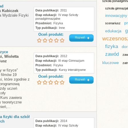
szkoła ponadgimn
ad
szkoła gimnazja
yk Kubiczek
Data publikacji
2011
 Wydziale Fizyki
Etap edukacji
IV etap Szkoły
innowacyjny
ponadgimnazjalne
p
Przedmiot
Fizyka
scenariusz
Typ publikacji
Inne
g
edukacja
Oceń produkt:
wczesnos
Rozwiń
fizyka
do
izyce
zawód
zaw
i, Wioletta
Data publikacji
2012
iusz
Etap edukacji
III etap Gimnazjum
kluczowe
zat
Przedmiot
Fizyka
 w fizyce"
Typ publikacji
Kursy interaktywne
 filmów 19
Oceń produkt:
i, które zgodnie z
Rozwiń
 programową
ażdy uczeń
koły
 Kurs zawiera
 teoretyczne
eń,...
 fizyki dla szkół
ych
Data publikacji
2014
Etap edukacji
IV etap Szkoły