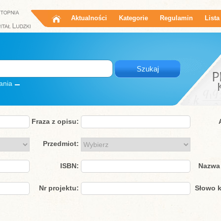
Aktualności
Kategorie
Regulamin
Lista
ania
Fraza z opisu:
Przedmiot:
ISBN:
Nazwa 
Nr projektu:
Słowo k