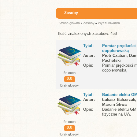
Zasoby
Strona główna
Zasoby
Wyszukiwarka
Ilość znalezionych zasobów: 458
Tytuł
Pomiar prędkości
dopplerowską
Autor
Piotr Czaban, Dam
Pacholski
Opis
Pomiar prędkości 
dopplerowską.
śr. ocen
0.0
Brak głosów
Tytuł
Badanie efektu G
Autor
Łukasz Balcerzak,
Marcin Śliwa
Opis
Badanie efektu GM
fizyczne na UW.
śr. ocen
0.0
Brak głosów