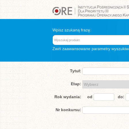
Wpisz szukaną frazę:
Zwiń
zaawansowane parametry wyszukiw
Tytuł:
Etap:
Rok wydania:
od
do:
Nr konkursu: