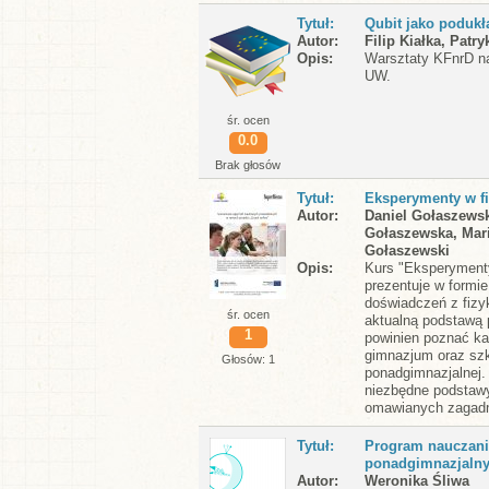
Tytuł
Qubit jako podukł
Autor
Filip Kiałka, Patr
Opis
Warsztaty KFnrD na
UW.
śr. ocen
0.0
Brak głosów
Tytuł
Eksperymenty w f
Autor
Daniel Gołaszewsk
Gołaszewska, Mar
Gołaszewski
Opis
Kurs "Eksperymenty
prezentuje w formie
doświadczeń z fizyk
śr. ocen
aktualną podstawą
1
powinien poznać k
gimnazjum oraz sz
Głosów: 1
ponadgimnazjalnej.
niezbędne podstawy
omawianych zagadni
Tytuł
Program nauczania
ponadgimnazjaln
Autor
Weronika Śliwa