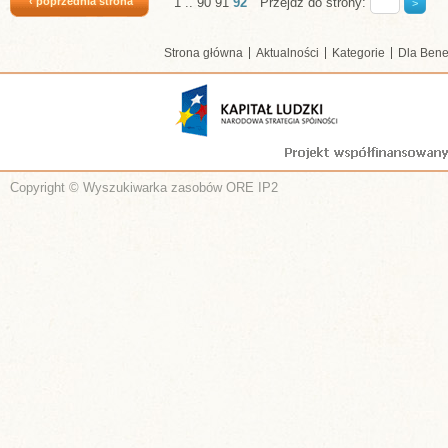
‹ poprzednia strona
1
..
90
91
92
Przejdź do strony:
Strona główna
Aktualności
Kategorie
Dla Bene
Copyright © Wyszukiwarka zasobów ORE IP2