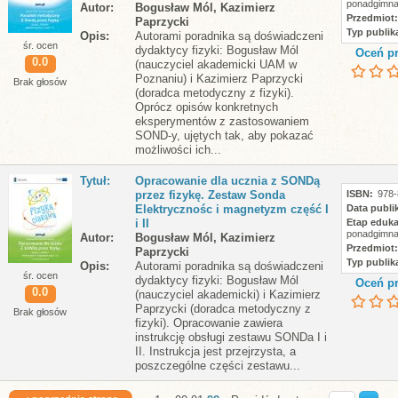
ponadgimna
Autor
Bogusław Mól, Kazimierz
Przedmiot
Paprzycki
Typ publika
Opis
Autorami poradnika są doświadczeni
śr. ocen
dydaktycy fizyki: Bogusław Mól
Oceń pr
0.0
(nauczyciel akademicki UAM w
Poznaniu) i Kazimierz Paprzycki
Brak głosów
(doradca metodyczny z fizyki).
Oprócz opisów konkretnych
eksperymentów z zastosowaniem
SOND-y, ujętych tak, aby pokazać
możliwości ich...
Tytuł
Opracowanie dla ucznia z SONDą
przez fizykę. Zestaw Sonda
ISBN
978-
Elektrycznośc i magnetyzm część I
Data publik
i II
Etap eduka
ponadgimna
Autor
Bogusław Mól, Kazimierz
Przedmiot
Paprzycki
Typ publika
Opis
Autorami poradnika są doświadczeni
śr. ocen
dydaktycy fizyki: Bogusław Mól
Oceń pr
0.0
(nauczyciel akademicki) i Kazimierz
Paprzycki (doradca metodyczny z
Brak głosów
fizyki). Opracowanie zawiera
instrukcję obsługi zestawu SONDa I i
II. Instrukcja jest przejrzysta, a
poszczególne części zestawu...