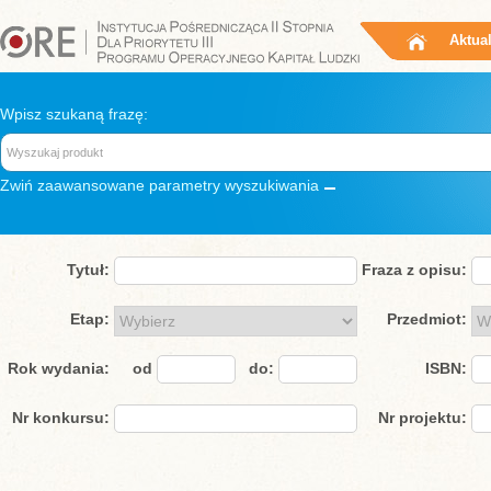
Aktua
Wpisz szukaną frazę:
Zwiń
zaawansowane parametry wyszukiwania
Tytuł:
Fraza z opisu:
Etap:
Przedmiot:
Rok wydania:
od
do:
ISBN:
Nr konkursu:
Nr projektu: