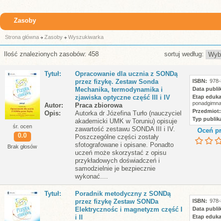
Zasoby
Strona główna
Zasoby
Wyszukiwarka
Ilość znalezionych zasobów: 458
sortuj według:
Tytuł
Opracowanie dla ucznia z SONDą
przez fizykę. Zestaw Sonda
ISBN
978-
Mechanika, termodynamika i
Data publik
zjawiska optyczne część III i IV
Etap eduka
ponadgimna
Autor
Praca zbiorowa
Przedmiot
Opis
Autorka dr Józefina Turło (nauczyciel
Typ publika
akademicki UMK w Toruniu) opisuje
śr. ocen
zawartość zestawu SONDA III i IV.
Oceń pr
0.0
Poszczególne części zostały
sfotografowane i opisane. Ponadto
Brak głosów
uczeń może skorzystać z opisu
przykładowych doświadczeń i
samodzielnie je bezpiecznie
wykonać....
Tytuł
Poradnik metodyczny z SONDą
przez fizykę Zestaw SONDa
ISBN
978-
Elektrycznośc i magnetyzm część I
Data publik
i II
Etap eduka