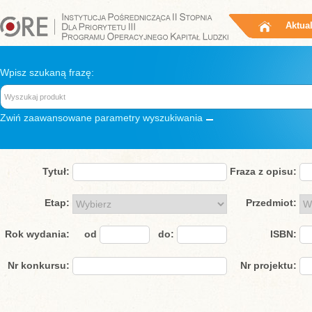
Aktua
Wpisz szukaną frazę:
Zwiń
zaawansowane parametry wyszukiwania
Tytuł:
Fraza z opisu:
Etap:
Przedmiot:
Rok wydania:
od
do:
ISBN:
Nr konkursu:
Nr projektu: