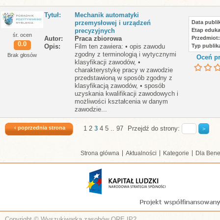
Tytuł
Mechanik automatyki
przemysłowej i urządzeń
Data publik
precyzyjnych
Etap eduka
śr. ocen
Autor
Praca zbiorowa
Przedmiot
0.0
Opis
Film ten zawiera: • opis zawodu
Typ publika
zgodny z terminologią i wytycznymi
Brak głosów
Oceń pr
klasyfikacji zawodów, •
charakterystykę pracy w zawodzie
przedstawioną w sposób zgodny z
klasyfikacją zawodów, • sposób
uzyskania kwalifikacji zawodowych i
możliwości kształcenia w danym
zawodzie...
‹ poprzednia strona
1
2
3
4
5
..
97
Przejdź do strony:
Strona główna
Aktualności
Kategorie
Dla Bene
Copyright © Wyszukiwarka zasobów ORE IP2