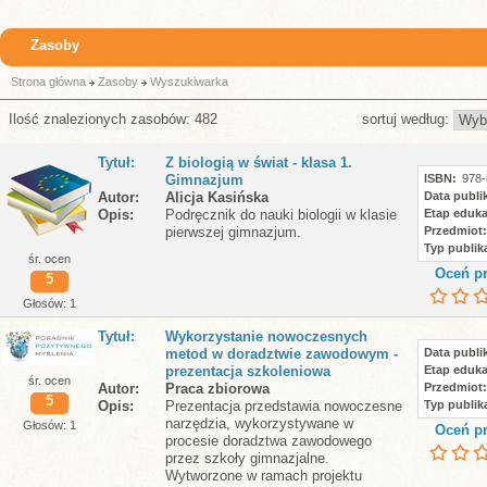
Zasoby
Strona główna
Zasoby
Wyszukiwarka
Ilość znalezionych zasobów: 482
sortuj według:
Tytuł
Z biologią w świat - klasa 1.
Gimnazjum
ISBN
978-
Autor
Alicja Kasińska
Data publik
Opis
Podręcznik do nauki biologii w klasie
Etap eduka
pierwszej gimnazjum.
Przedmiot
Typ publika
śr. ocen
Oceń pr
5
Głosów: 1
Tytuł
Wykorzystanie nowoczesnych
metod w doradztwie zawodowym -
Data publik
prezentacja szkoleniowa
Etap eduka
śr. ocen
Autor
Praca zbiorowa
Przedmiot
5
Opis
Prezentacja przedstawia nowoczesne
Typ publika
narzędzia, wykorzystywane w
Głosów: 1
Oceń pr
procesie doradztwa zawodowego
przez szkoły gimnazjalne.
Wytworzone w ramach projektu