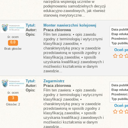
narzędzia wspierają uczniów w
podejmowaniu samodzielnych decyzji
edukacyjno-zawodowych, jak również
stanowią merytoryczne...
Tytuł
Monter nawierzchni kolejowej
Autor
Praca zbiorowa
Data publik
Opis
Film ten zawiera: • opis zawodu
Etap eduka
śr. ocen
zgodny z terminologią i wytycznymi
Przedmiot
0.0
klasyfikacji zawodów, •
Typ publika
charakterystykę pracy w zawodzie
Brak głosów
Oceń pr
przedstawioną w sposób zgodny z
klasyfikacją zawodów, • sposób
uzyskania kwalifikacji zawodowych i
możliwości kształcenia w danym
zawodzie...
Tytuł
Zegarmistrz
Autor
Praca zbiorowa
Data publik
Opis
Film ten zawiera: • opis zawodu
Etap eduka
śr. ocen
zgodny z terminologią i wytycznymi
Przedmiot
3
klasyfikacji zawodów, •
Typ publika
charakterystykę pracy w zawodzie
Głosów: 2
Oceń pr
przedstawioną w sposób zgodny z
klasyfikacją zawodów, • sposób
uzyskania kwalifikacji zawodowych i
możliwości kształcenia w danym
zawodzie...