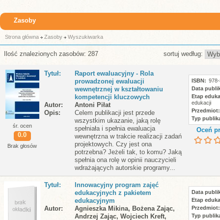
Zasoby
Strona główna
Zasoby
Wyszukiwarka
Ilość znalezionych zasobów: 287
sortuj według:
Tytuł
Raport ewaluacyjny - Rola
prowadzonej ewaluacji
ISBN
978-
wewnętrznej w kształtowaniu
Data publik
kompetencji kluczowych
Etap eduka
edukacji
Autor
Antoni Piłat
Przedmiot
Opis
Celem publikacji jest przede
Typ publika
wszystkim ukazanie, jaką rolę
śr. ocen
spełniała i spełnia ewaluacja
Oceń pr
0.0
wewnętrzna w trakcie realizacji zadań
projektowych. Czy jest ona
Brak głosów
potrzebna? Jeżeli tak, to komu? Jaką
spełnia ona rolę w opinii nauczycieli
wdrażających autorskie programy...
Tytuł
Innowacyjny program zajęć
edukacyjnych z pakietem
Data publik
edukacyjnym
Etap eduka
Autor
Agnieszka Mikina, Bożena Zając,
Przedmiot
Andrzej Zając, Wojciech Kreft,
Typ publika