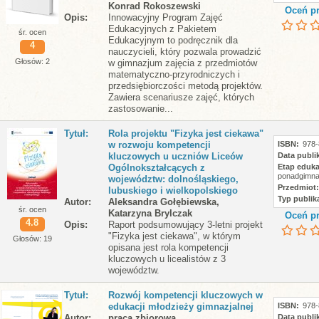
Konrad Rokoszewski
Oceń pr
Opis
Innowacyjny Program Zajęć
Edukacyjnych z Pakietem
śr. ocen
Edukacyjnym to podręcznik dla
4
nauczycieli, który pozwala prowadzić
Głosów: 2
w gimnazjum zajęcia z przedmiotów
matematyczno-przyrodniczych i
przedsiębiorczości metodą projektów.
Zawiera scenariusze zajęć, których
zastosowanie...
Tytuł
Rola projektu "Fizyka jest ciekawa"
w rozwoju kompetencji
ISBN
978-
kluczowych u uczniów Liceów
Data publik
Ogólnokształcących z
Etap eduka
ponadgimna
województw: dolnośląskiego,
Przedmiot
lubuskiego i wielkopolskiego
Typ publika
Autor
Aleksandra Gołębiewska,
śr. ocen
Katarzyna Brylczak
Oceń pr
4.8
Opis
Raport podsumowujący 3-letni projekt
"Fizyka jest ciekawa", w którym
Głosów: 19
opisana jest rola kompetencji
kluczowych u licealistów z 3
województw.
Tytuł
Rozwój kompetencji kluczowych w
edukacji młodzieży gimnazjalnej
ISBN
978-
Autor
praca zbiorowa
Data publik