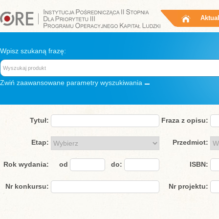
Aktua
Wpisz szukaną frazę:
Zwiń
zaawansowane parametry wyszukiwania
Tytuł:
Fraza z opisu:
Etap:
Przedmiot:
Rok wydania:
od
do:
ISBN:
Nr konkursu:
Nr projektu: