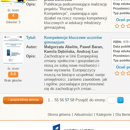
Opis
Publikacja podsumowująca realizację
Etap eduka
projektu "Rozwój Przez
Przedmiot
śr. ocen
Kompetencje", zawierająca opis
Typ publika
4
działań na rzecz rozwoju kompetencji
Oceń pr
Głosów: 3
kluczowych w edukacji młodzieży
gimnazjalnej.
Tytuł
Kompetencje kluczowe uczniów
gimnazjum
ISBN
978-
Autor
Małgorzata Abelite, Paweł Baran,
Data publik
Kamila Dębińska, Andrzej Łuc
Etap eduka
Opis
Zachodzące w Unii Europejskiej
Przedmiot
zmiany społeczne i gospodarcze
Typ publika
niosą ze sobą nowe możliwości i
Oceń pr
śr. ocen
nowe wyzwania. Europejczycy
0.0
muszą na bieżąco uzupełniać swoje
umiejętności, zarówno zawodowe, jak
Brak głosów
i ogólne, pozwalające przystosować
się do zachodzących zmian....
‹ poprzednia strona
1
..
55
56
57
58
Przejdź do strony:
Strona główna
Aktualności
Kategorie
Dla Bene