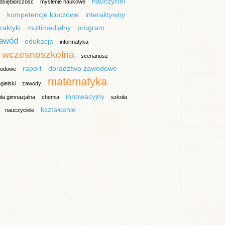
nauczyciel
dsiębiorczość
myślenie naukowe
m
kompetencje kluczowe
interaktywny
raktyki
multimedialny
program
awód
edukacja
informatyka
 wczesnoszkolna
scenariusz
raport
doradztwo zawodowe
wodowe
matematyka
gielski
zawody
innowacyjny
ła gimnazjalna
chemia
szkoła
kształcenie
nauczyciele