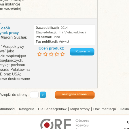
wą instancję
ym wcześniej
w
h osób
Data publikacji
2014
ynek pracy
Etap edukacji
III i IV etap edukacji
 Marcin Suchar,
Przedmiot
Inne
Typ publikacji
Artykuł
a "Perspektywy
Oceń produkt:
we" jako
Rozwiń
zie wspierające
dsiębiorczych.
atykę: poziomu
 wśród Polaków na
UE oraz USA;
dowe dostosowane
następna strona ›
Przejdź do strony:
ktualności
Kategorie
Dla Beneficjentów
Mapa strony
Dokumentacja
Dekla