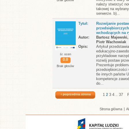
Brak głosów
należy stworzyć no
takowej na wybran
serwerze. b)...
Tytuł
Rozwijanie posta
przedsiębiorczyc
wchodzących na r
Autor
Bartosz Majewski,
Piotr Wachowiak
Opis
Artykuł przedstawi
edukacyjno-zawodo
śr. ocen
przykładowe narzęd
0.0
rozwój postaw prze
Prezentuje problem
Brak głosów
przedsiębiorczości
tle innych państw 
kompetencje zawo
do...
‹ poprzednia strona
1
2
3
4
..
37
Strona główna
A