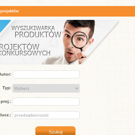
 projektów
Autor:
Typ:
proj.:
lucz.: