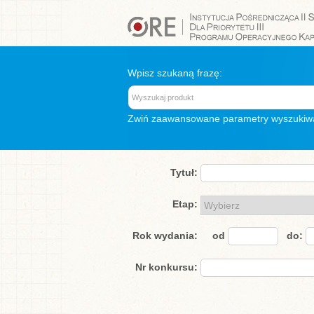
Wpisz szukaną frazę:
Zwiń
zaawansowane parametry wyszukiw
Tytuł:
Etap:
Rok wydania:
od
do:
Nr konkursu: