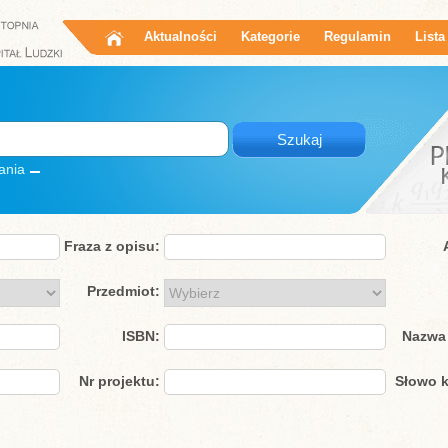
Aktualności
Kategorie
Regulamin
Lista
ania
Fraza z opisu:
Przedmiot:
ISBN:
Nazwa 
Nr projektu:
Słowo k