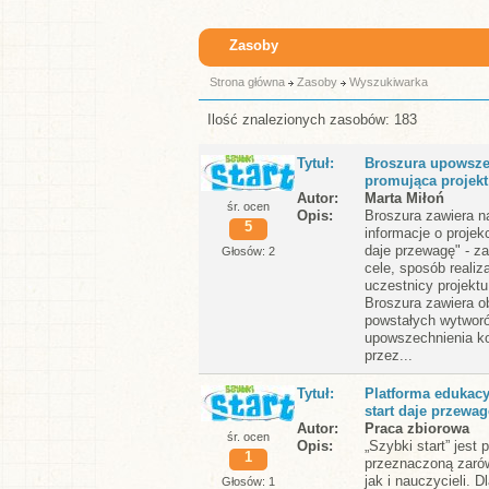
Zasoby
Strona główna
Zasoby
Wyszukiwarka
Ilość znalezionych zasobów: 183
Tytuł
Broszura upowsze
promująca projekt
Autor
Marta Miłoń
śr. ocen
Opis
Broszura zawiera n
5
informacje o projek
daje przewagę" - z
Głosów: 2
cele, sposób realiza
uczestnicy projektu,
Broszura zawiera o
powstałych wytwor
upowszechnienia ko
przez...
Tytuł
Platforma edukacy
start daje przewag
Autor
Praca zbiorowa
śr. ocen
Opis
„Szybki start” jest 
1
przeznaczoną zarów
jak i nauczycieli. 
Głosów: 1