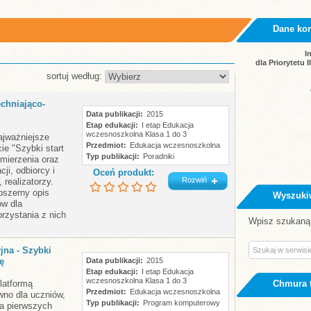
Dane ko
I
dla Priorytetu 
sortuj według:
chniająco-
Data publikacji
2015
Etap edukacji
I etap Edukacja
wczesnoszkolna Klasa 1 do 3
ajważniejsze
Przedmiot
Edukacja wczesnoszkolna
cie "Szybki start
Typ publikacji
Poradniki
amierzenia oraz
cji, odbiorcy i
Oceń produkt:
Rozwiń
 realizatorzy.
bszerny opis
Wyszuki
ów dla
rzystania z nich
Wpisz szukaną 
jna - Szybki
ę
Data publikacji
2015
Etap edukacji
I etap Edukacja
wczesnoszkolna Klasa 1 do 3
platformą
Chmura 
Przedmiot
Edukacja wczesnoszkolna
no dla uczniów,
Typ publikacji
Program komputerowy
Dla pierwszych