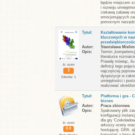
będzie miejscem z
i rozwoju umiejętno
ciekawą zabawę or
emocjonujących zad
pomocnym narzędzi
Tytuł
Kształtowanie kom
kluczowych w nau
przedsiębiorczośc
Autor
Stanisława Mielim
Opis
Termin „kompetencj
literaturze rozmaic
Prawdę mówiąc, ilu 
śr. ocen
definicji tego poję
3
najczęściej pojmow
dyspozycje w zakre
Głosów: 1
umiejętności i post
realizować określon
Tytuł
Platforma i gra -
biznes
Autor
Praca zbiorowa
Opis
Spakowany plik zaw
konfiguracji instanc
dla gry 'Czekoladow
śr. ocen
arkuszy oceny oraz
0.0
hostującej. GRA: a
korzystać z bazy