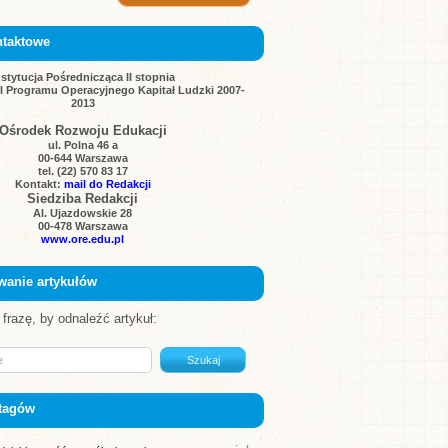
ntaktowe
nstytucja Pośrednicząca II stopnia
III Programu Operacyjnego Kapitał Ludzki 2007-
2013
Ośrodek Rozwoju Edukacji
ul. Polna 46 a
00-644 Warszawa
tel. (22) 570 83 17
Kontakt:
mail do Redakcji
Siedziba Redakcji
Al. Ujazdowskie 28
00-478 Warszawa
www.ore.edu.pl
wanie artykułów
frazę, by odnaleźć artykuł:
tagów