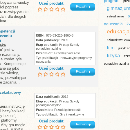
program
prze
dobywania wiedzy
Oceń produkt:
Rozwiń
ści poprzez
gimnazju
az rozwiązywanie
p
ań, dla drugich
zatrudnienie
em...
z
nauczania
edukacja
petencji
czaniu
ISBN
978-83-226-1860-8
szkolnictwo za
i
Data publikacji
2009
ąka
Etap edukacji
IV etap Szkoły
film
język an
ponadgimnazjalne
a” jest w
Przedmiot
Przedsiębiorczość
ie rozumiany.
fizyka
szko
Typ publikacji
Innowacyjne programy
autorów, tyle
nauczania
cia. Kompetencje
ponadgimnazjalna
ane są jako
Oceń produkt:
Rozwiń
sie wiedzy,
aw, pozwalające
e zadania...
 Czekoladowy
Data publikacji
2012
Etap edukacji
IV etap Szkoły
ponadgimnazjalne
iera instrukcję
Przedmiot
Przedsiębiorczość
ji bazy/aplikacji
Typ publikacji
Gry interaktywne
y biznes',
 platformy
Oceń produkt:
Rozwiń
) Aby gra mogła
 danych MSSQL