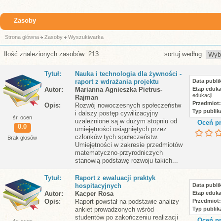
Zasoby
Strona główna
Zasoby
Wyszukiwarka
Ilość znalezionych zasobów: 213
sortuj według:
Tytuł
Nauka i technologia dla żywności -
raport z wdrażania projektu
Data publik
Autor
Marianna Agnieszka Pietrus-
Etap eduka
edukacji
Rajman
Przedmiot
Opis
Rozwój nowoczesnych społeczeństw
Typ publika
i dalszy postęp cywilizacyjny
śr. ocen
uzależnione są w dużym stopniu od
Oceń pr
0.0
umiejętności osiągniętych przez
członków tych społeczeństw.
Brak głosów
Umiejętności w zakresie przedmiotów
matematyczno-przyrodniczych
stanowią podstawę rozwoju takich...
Tytuł
Raport z ewaluacji praktyk
hospitacyjnych
Data publik
Autor
Kacper Rosa
Etap eduka
Opis
Raport powstał na podstawie analizy
Przedmiot
ankiet prowadzonych wśród
Typ publika
studentów po zakończeniu realizacji
Oceń pr