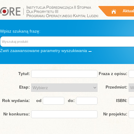
Aktua
Wpisz szukaną frazę:
Zwiń
zaawansowane parametry wyszukiwania
Tytuł:
Fraza z opisu:
Etap:
Przedmiot:
Rok wydania:
od
do:
ISBN:
Nr konkursu:
Nr projektu: