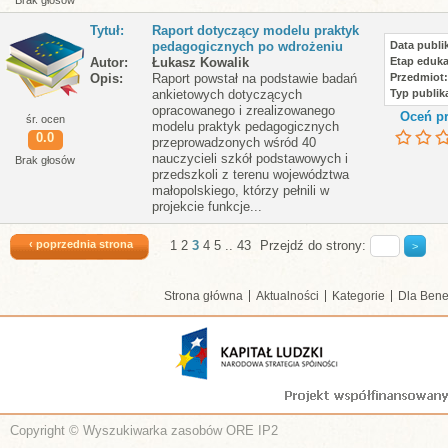
Brak głosów
Tytuł
Raport dotyczący modelu praktyk
pedagogicznych po wdrożeniu
Data publik
Autor
Łukasz Kowalik
Etap eduka
Opis
Raport powstał na podstawie badań
Przedmiot
ankietowych dotyczących
Typ publika
opracowanego i zrealizowanego
Oceń pr
śr. ocen
modelu praktyk pedagogicznych
0.0
przeprowadzonych wśród 40
nauczycieli szkół podstawowych i
Brak głosów
przedszkoli z terenu województwa
małopolskiego, którzy pełnili w
projekcie funkcje...
‹ poprzednia strona
1
2
3
4
5
..
43
Przejdź do strony:
Strona główna
Aktualności
Kategorie
Dla Bene
Copyright © Wyszukiwarka zasobów ORE IP2