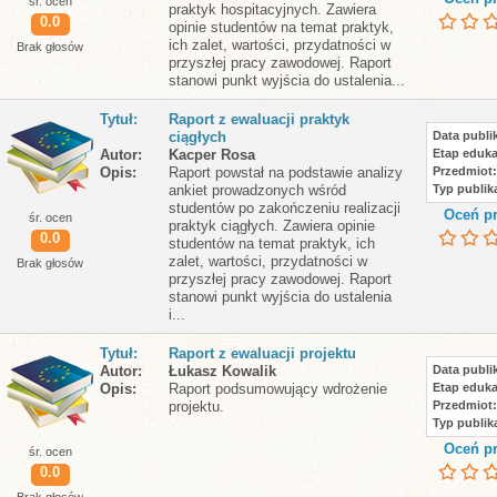
śr. ocen
praktyk hospitacyjnych. Zawiera
0.0
opinie studentów na temat praktyk,
ich zalet, wartości, przydatności w
Brak głosów
przyszłej pracy zawodowej. Raport
stanowi punkt wyjścia do ustalenia...
Tytuł
Raport z ewaluacji praktyk
ciągłych
Data publik
Autor
Kacper Rosa
Etap eduka
Opis
Raport powstał na podstawie analizy
Przedmiot
ankiet prowadzonych wśród
Typ publika
studentów po zakończeniu realizacji
Oceń pr
śr. ocen
praktyk ciągłych. Zawiera opinie
0.0
studentów na temat praktyk, ich
zalet, wartości, przydatności w
Brak głosów
przyszłej pracy zawodowej. Raport
stanowi punkt wyjścia do ustalenia
i...
Tytuł
Raport z ewaluacji projektu
Autor
Łukasz Kowalik
Data publik
Opis
Raport podsumowujący wdrożenie
Etap eduka
projektu.
Przedmiot
Typ publika
Oceń pr
śr. ocen
0.0