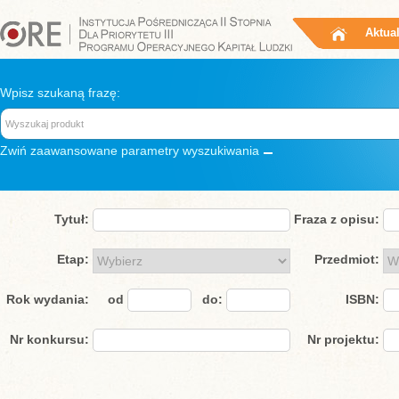
Aktua
Wpisz szukaną frazę:
Zwiń
zaawansowane parametry wyszukiwania
Tytuł:
Fraza z opisu:
Etap:
Przedmiot:
Rok wydania:
od
do:
ISBN:
Nr konkursu:
Nr projektu: