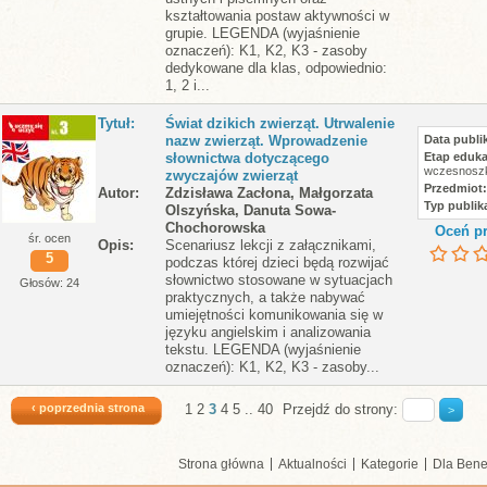
kształtowania postaw aktywności w
grupie. LEGENDA (wyjaśnienie
oznaczeń): K1, K2, K3 - zasoby
dedykowane dla klas, odpowiednio:
1, 2 i...
Tytuł
Świat dzikich zwierząt. Utrwalenie
nazw zwierząt. Wprowadzenie
Data publik
słownictwa dotyczącego
Etap eduka
wczesnoszk
zwyczajów zwierząt
Przedmiot
Autor
Zdzisława Zacłona, Małgorzata
Typ publika
Olszyńska, Danuta Sowa-
Chochorowska
Oceń pr
śr. ocen
Opis
Scenariusz lekcji z załącznikami,
5
podczas której dzieci będą rozwijać
słownictwo stosowane w sytuacjach
Głosów: 24
praktycznych, a także nabywać
umiejętności komunikowania się w
języku angielskim i analizowania
tekstu. LEGENDA (wyjaśnienie
oznaczeń): K1, K2, K3 - zasoby...
‹ poprzednia strona
1
2
3
4
5
..
40
Przejdź do strony:
Strona główna
Aktualności
Kategorie
Dla Bene