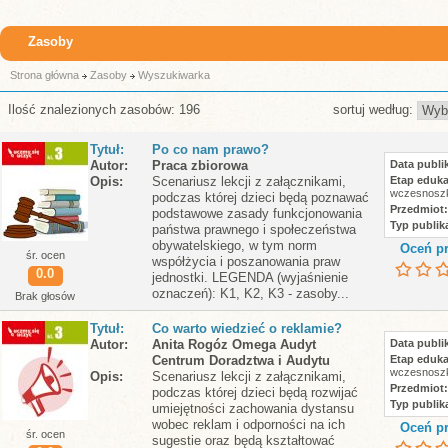
Zasoby
Strona główna
Zasoby
Wyszukiwarka
Ilość znalezionych zasobów: 196
sortuj według:
Tytuł
Po co nam prawo?
Autor
Praca zbiorowa
Data publik
Opis
Scenariusz lekcji z załącznikami,
Etap eduka
wczesnoszk
podczas której dzieci będą poznawać
Przedmiot
podstawowe zasady funkcjonowania
Typ publika
państwa prawnego i społeczeństwa
obywatelskiego, w tym norm
Oceń pr
śr. ocen
współżycia i poszanowania praw
0.0
jednostki. LEGENDA (wyjaśnienie
oznaczeń): K1, K2, K3 - zasoby...
Brak głosów
Tytuł
Co warto wiedzieć o reklamie?
Autor
Anita Rogóz Omega Audyt
Data publik
Centrum Doradztwa i Audytu
Etap eduka
wczesnoszk
Opis
Scenariusz lekcji z załącznikami,
Przedmiot
podczas której dzieci będą rozwijać
Typ publika
umiejętności zachowania dystansu
wobec reklam i odporności na ich
Oceń pr
śr. ocen
sugestie oraz będą kształtować