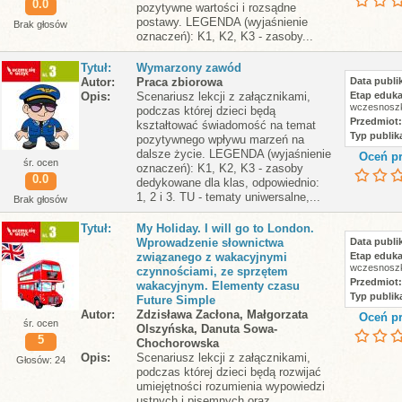
0.0
pozytywne wartości i rozsądne
postawy. LEGENDA (wyjaśnienie
Brak głosów
oznaczeń): K1, K2, K3 - zasoby...
Tytuł
Wymarzony zawód
Autor
Praca zbiorowa
Data publik
Opis
Scenariusz lekcji z załącznikami,
Etap eduka
wczesnoszk
podczas której dzieci będą
Przedmiot
kształtować świadomość na temat
Typ publika
pozytywnego wpływu marzeń na
dalsze życie. LEGENDA (wyjaśnienie
Oceń pr
śr. ocen
oznaczeń): K1, K2, K3 - zasoby
0.0
dedykowane dla klas, odpowiednio:
1, 2 i 3. TU - tematy uniwersalne,...
Brak głosów
Tytuł
My Holiday. I will go to London.
Wprowadzenie słownictwa
Data publik
związanego z wakacyjnymi
Etap eduka
wczesnoszk
czynnościami, ze sprzętem
Przedmiot
wakacyjnym. Elementy czasu
Typ publika
Future Simple
Autor
Zdzisława Zacłona, Małgorzata
Oceń pr
śr. ocen
Olszyńska, Danuta Sowa-
5
Chochorowska
Opis
Scenariusz lekcji z załącznikami,
Głosów: 24
podczas której dzieci będą rozwijać
umiejętności rozumienia wypowiedzi
ustnych i pisemnych oraz