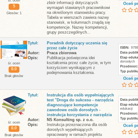
śr. ocen
zbiór informacji dotyczących
Oceń pr
5
wymagań stawianych pracownikowi
na określonym stanowisku pracy.
Głosów: 1
Tabela w wierszach zawiera nazwy
stanowisk, w kolumnach znajdą się
kompetencje. Nazwy kompetencji,
grupy poszczególnych...
Tytuł
Poradnik dotyczący uczenia się
przez całe życie
ISBN
9788
Autor
Praca zbiorowa
Data publik
Opis
Publikacja poświęcona idei
Etap eduka
dorosłych
kształcenia przez całe życie, w tym
śr. ocen
Przedmiot
korzyściom wynikającym z
0.0
Typ publika
podejmowania kształcenia.
Brak głosów
Oceń pr
Tytuł
Instrukcja dla osób wypełniających
test "Droga do sukcesu - narzędzia
Data publik
diagnozujące kompetencje
Etap eduka
edukacji
zawodowe osób dorosłych -
Przedmiot
instrukcja korzystania z narzędzia
Typ publika
Autor
NS Konsulting sp. z o.o.
śr. ocen
Opis
Instrukcja przeznaczona dla osób
Oceń pr
0.0
dorosłych wypełniających
opracowany w ramach projektu
Brak głosów