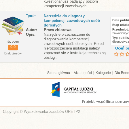
kwestionariusz badający poziom
kompetencji zawodowych.
Tytuł
Narzędzie do diagnozy
kompetencji zawodowych osób
Data publik
dorosłych
Etap eduka
Autor
Praca zbiorowa
Przedmiot
zawodowyc
Opis
Narzędzie przeznaczone do
Typ publika
diagnozowania kompetencji
śr. ocen
diagnostyc
zawodowych osób dorosłych. Przed
0.0
nierozpoczęciem instalacji należy
Oceń pr
zapoznać się z instrukcją techniczną
Brak głosów
obsługi.
Strona główna
Aktualności
Kategorie
Dla Bene
Copyright © Wyszukiwarka zasobów ORE IP2