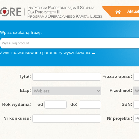
Aktua
Wpisz szukaną frazę:
Zwiń
zaawansowane parametry wyszukiwania
Tytuł:
Fraza z opisu:
Etap:
Przedmiot:
Rok wydania:
od
do:
ISBN:
Nr konkursu:
Nr projektu: