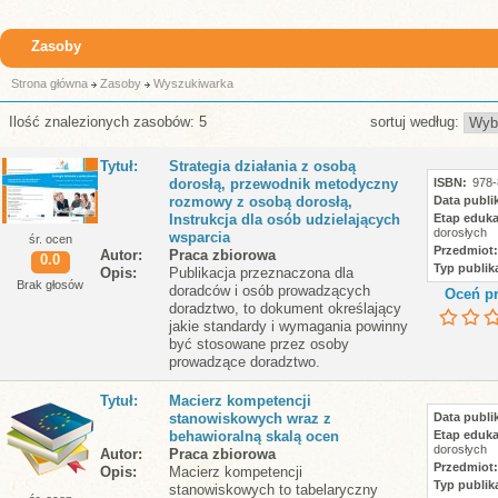
Zasoby
Strona główna
Zasoby
Wyszukiwarka
Ilość znalezionych zasobów: 5
sortuj według:
Tytuł
Strategia działania z osobą
dorosłą, przewodnik metodyczny
ISBN
978-
rozmowy z osobą dorosłą,
Data publik
Instrukcja dla osób udzielających
Etap eduka
dorosłych
wsparcia
śr. ocen
Przedmiot
Autor
Praca zbiorowa
0.0
Typ publika
Opis
Publikacja przeznaczona dla
Brak głosów
doradców i osób prowadzących
Oceń pr
doradztwo, to dokument określający
jakie standardy i wymagania powinny
być stosowane przez osoby
prowadzące doradztwo.
Tytuł
Macierz kompetencji
stanowiskowych wraz z
Data publik
behawioralną skalą ocen
Etap eduka
dorosłych
Autor
Praca zbiorowa
Przedmiot
Opis
Macierz kompetencji
Typ publika
stanowiskowych to tabelaryczny