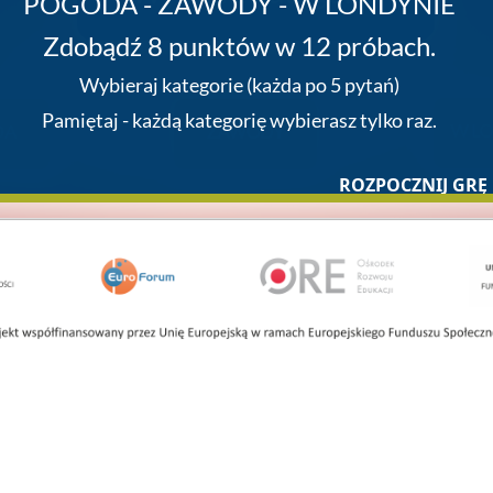
POGODA - ZAWODY - W LONDYNIE
Zdobądź 8 punktów w 12 próbach.
Wybieraj
kategorie
(każda po 5 pytań)
Pamiętaj - każdą
kategorię
wybierasz tylko raz.
W L
DA
ZAWODY
ROZPOCZNIJ GRĘ