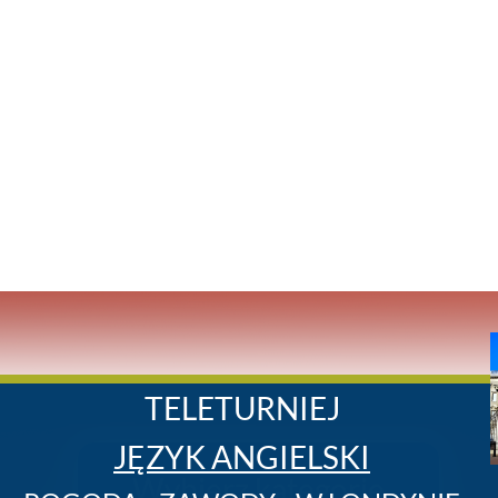
TELETURNIEJ
JĘZYK ANGIELSKI
Wybierz kategorię