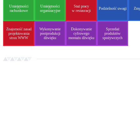
Umiejętności
Umiejętności
Staż pracy
Podzielność uwagi
Zmy
rachunkowe
organizacyjne
w restauracji
Znajomość zasad
Wykonywanie
Dokonywanie
Sprzedaż
projektowania
postprodukcji
cyfrowego
produktów
stron WWW
dźwięku
montażu dźwięku
spożywczych