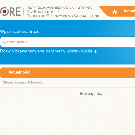
Aktua
Wpisz szukaną frazę:
Rozwiń
zaawansowane parametry wyszukiwania
Aktualności
Strona główna
Aktualności
Brak artykułów