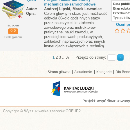
mechaniczno-samochodowej
Data publik
Autor
Andrzej Lipski, Marek Lewoniec
Etap eduka
Opis
Celem głównym stażu jest możliwość
Przedmiot
odbycia 80–cio godzinnych staży
Typ publika
przez nauczycieli kształcenia
Oceń pr
śr. ocen
zawodowego oraz instruktorów
0.0
praktycznej nauki zawodu, w
przedsiębiorstwach produkcyjnych,
Brak głosów
zakładach naprawczych oraz innych
instytucjach związanych z techniką...
1
2
3
..
37
Przejdź do strony:
Strona główna
Aktualności
Kategorie
Dla Bene
Copyright © Wyszukiwarka zasobów ORE IP2