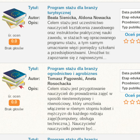
Tytuł
Program stażu dla branży
turytsycznej
Data publik
Autor
Beata Sienicka, Aldona Nowacka
Etap eduka
Opis
Celem stażu jest uczestnictwo
Przedmiot
nauczycieli kształcenia zawodowego
Typ publika
oraz instruktorów praktycznej nauki
Oceń pr
śr. ocen
zawodu, w stażach wg opracowanego
0.0
programu stażu, a tym samym
umacnianie więzi pomiędzy szkołami
Brak głosów
a przedsiębiorstwami. Umożliwi to:
zapoznanie się z najnowszymi...
Tytuł
Program stażu dla branży
ogrodnictwo i agrobiznes
Data publik
Autor
Tomasz Pągowski, Aneta
Etap eduka
Rosochacka
Przedmiot
Opis
Celem stażu jest przygotowanie
Typ publika
nauczycieli do prowadzenia zajęć w
Oceń pr
śr. ocen
sposób niestereotypowy i
0.0
równościowy, który umożliwia
włączenie w równym stopniu kobiet i
Brak głosów
mężczyzn do każdego rodzaju
zajęć(komputery, obsługa
techniczna,). Nauczyciele/
nauczycielki powinni być...
Tytuł
Program stażu dla branży