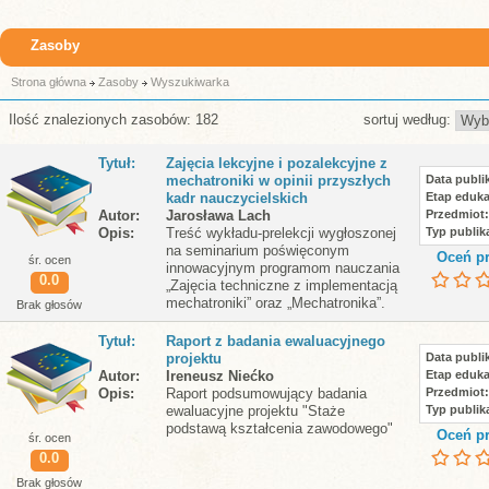
Zasoby
Strona główna
Zasoby
Wyszukiwarka
Ilość znalezionych zasobów: 182
sortuj według:
Tytuł
Zajęcia lekcyjne i pozalekcyjne z
mechatroniki w opinii przyszłych
Data publik
kadr nauczycielskich
Etap eduka
Autor
Jarosława Lach
Przedmiot
Opis
Treść wykładu-prelekcji wygłoszonej
Typ publika
na seminarium poświęconym
Oceń pr
śr. ocen
innowacyjnym programom nauczania
0.0
„Zajęcia techniczne z implementacją
mechatroniki” oraz „Mechatronika”.
Brak głosów
Tytuł
Raport z badania ewaluacyjnego
projektu
Data publik
Autor
Ireneusz Niećko
Etap eduka
Opis
Raport podsumowujący badania
Przedmiot
ewaluacyjne projektu "Staże
Typ publika
podstawą kształcenia zawodowego"
Oceń pr
śr. ocen
0.0
Brak głosów