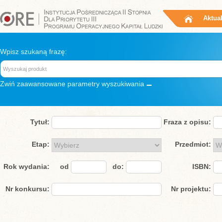
Aktua
Wpisz szukaną frazę:
Zwiń
zaawansowane parametry wyszukiwania
Tytuł:
Fraza z opisu:
Etap:
Przedmiot:
Rok wydania:
od
do:
ISBN:
Nr konkursu:
Nr projektu: