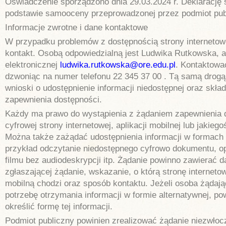
Oświadczenie sporządzono dnia 29.03.2024 r. Deklarację
podstawie samooceny przeprowadzonej przez podmiot pub
Informacje zwrotne i dane kontaktowe
W przypadku problemów z dostępnością strony internetow
kontakt. Osobą odpowiedzialną jest Ludwika Rutkowska, 
elektronicznej
ludwika.rutkowska@ore.edu.pl
. Kontaktowa
dzwoniąc na numer telefonu 22 345 37 00 . Tą samą drog
wnioski o udostępnienie informacji niedostępnej oraz skła
zapewnienia dostępności.
Każdy ma prawo do wystąpienia z żądaniem zapewnienia 
cyfrowej strony internetowej, aplikacji mobilnej lub jakiego
Można także zażądać udostępnienia informacji w formach 
przykład odczytanie niedostępnego cyfrowo dokumentu, op
filmu bez audiodeskrypcji itp. Żądanie powinno zawierać 
zgłaszającej żądanie, wskazanie, o którą stronę internetow
mobilną chodzi oraz sposób kontaktu. Jeżeli osoba żądaj
potrzebę otrzymania informacji w formie alternatywnej, po
określić formę tej informacji.
Podmiot publiczny powinien zrealizować żądanie niezwłoczn