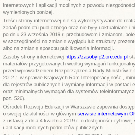
internetowych i aplikacji mobilnych z powodu niezgodnośc
wymienionych poniżej.
Treści strony internetowej nie są wykorzystywane do reali
zadań podmiotu publicznego oraz nie były uaktualniane i 
po dniu 23 września 2019 r. przebudowom i zmianom, pol
w szczególności na zmianie wyglądu lub struktury prezen
albo na zmianie sposobu publikowania informacji.
Zasoby strony internetowej
https://zasobyip2.ore.edu.pl
st
materiałów przygotowanych według wymagań funkcjonaln
przed wprowadzeniem Rozporządzenia Rady Ministrów z d
2012 r. w sprawie Krajowych Ram Interoperacyjności, m
dla rejestrów publicznych i wymiany informacji w postaci e
oraz minimalnych wymagań dla systemów teleinformatycz
poz. 526).
Ośrodek Rozwoju Edukacji w Warszawie zapewnia dostęp 
o swojej działalności w głównym
serwisie internetowym 
z ustawą z dnia 4 kwietnia 2019 r. o dostępności cyfrowej
i aplikacji mobilnych podmiotów publicznych.