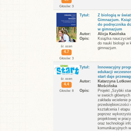
Głosów: 3
Tytuł
Z biologią w świat
Gimnazjum. Książ
do podręcznika do
w gimnazjum
Autor
Alicja Kasińska
Opis
Książka nauczyciel
do nauki biologii w 
śr. ocen
gimnazjum.
4.7
Głosów: 3
Tytuł
Innowacyjny prog
edukacji wczesnos
start daje przewag
śr. ocen
Autor
Katarzyna Lotkows
4.4
Mościńska
Opis
Projekt „Szybki sta
Głosów: 8
w swoich głównych
zakłada wcielenie 
przedsiębiorczości 
kształcenia I etap
poprzez wykorzyst
projektowej w prac
oraz technologii in
komunikacyjnych w.