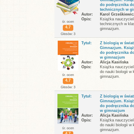
do podręcznika do
technicznych w g
Autor
Karol Grześkiewic
Opis
Książka nauczyciel
śr. ocen
technicznych w klas
4.7
gimnazjum.
Głosów: 3
Tytuł
Z biologią w świat
Gimnazjum. Książ
do podręcznika do
w gimnazjum
Autor
Alicja Kasińska
Opis
Książka nauczyciel
do nauki biologii w k
śr. ocen
gimnazjum.
4.7
Głosów: 3
Tytuł
Z biologią w świat
Gimnazjum. Książ
do podręcznika do
w gimnazjum
Autor
Alicja Kasińska
Opis
Książka nauczyciel
do nauki biologii w 
śr. ocen
gimnazjum.
4.7