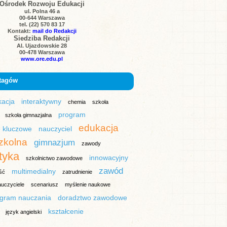
Ośrodek Rozwoju Edukacji
ul. Polna 46 a
00-644 Warszawa
tel. (22) 570 83 17
Kontakt:
mail do Redakcji
Siedziba Redakcji
Al. Ujazdowskie 28
00-478 Warszawa
www.ore.edu.pl
tagów
kacja
interaktywny
chemia
szkoła
program
szkoła gimnazjalna
edukacja
 kluczowe
nauczyciel
zkolna
gimnazjum
zawody
tyka
innowacyjny
szkolnictwo zawodowe
zawód
multimedialny
ść
zatrudnienie
auczyciele
scenariusz
myślenie naukowe
gram nauczania
doradztwo zawodowe
kształcenie
język angielski