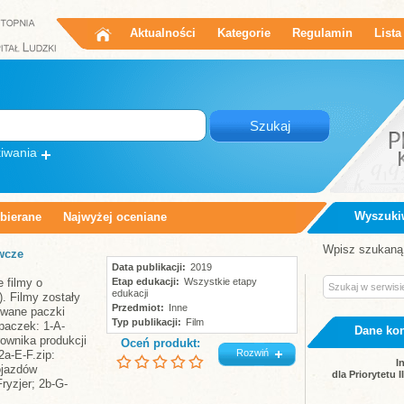
Aktualności
Kategorie
Regulamin
Lista
iwania
Wyszuki
obierane
Najwyżej oceniane
Wpisz szukaną 
wcze
Data publikacji
2019
 filmy o
Etap edukacji
Wszystkie etapy
edukacji
. Filmy zostały
Przedmiot
Inne
owane paczki
Typ publikacji
Film
a paczek: 1-A-
Dane ko
rownika produkcji
Oceń produkt:
Rozwiń
2a-E-F.zip:
I
ojazdów
dla Priorytetu 
yzjer; 2b-G-