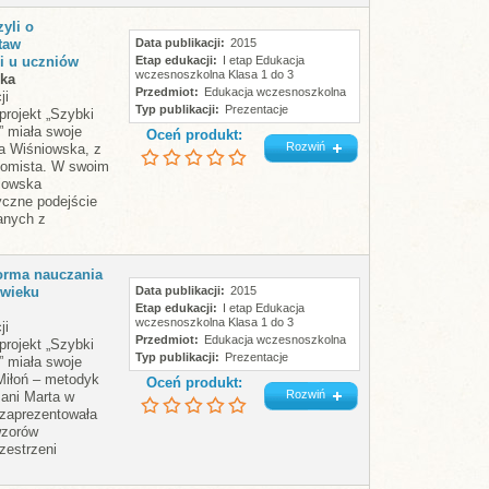
yli o
taw
Data publikacji
2015
i u uczniów
Etap edukacji
I etap Edukacja
wczesnoszkolna Klasa 1 do 3
ska
Przedmiot
Edukacja wczesnoszkolna
ji
Typ publikacji
Prezentacje
projekt „Szybki
” miała swoje
Oceń produkt:
Rozwiń
ta Wiśniowska, z
nomista. W swoim
iowska
yczne podejście
anych z
forma nauczania
 wieku
Data publikacji
2015
Etap edukacji
I etap Edukacja
wczesnoszkolna Klasa 1 do 3
ji
Przedmiot
Edukacja wczesnoszkolna
projekt „Szybki
Typ publikacji
Prezentacje
” miała swoje
Miłoń – metodyk
Oceń produkt:
Rozwiń
Pani Marta w
 zaprezentowała
wzorów
zestrzeni