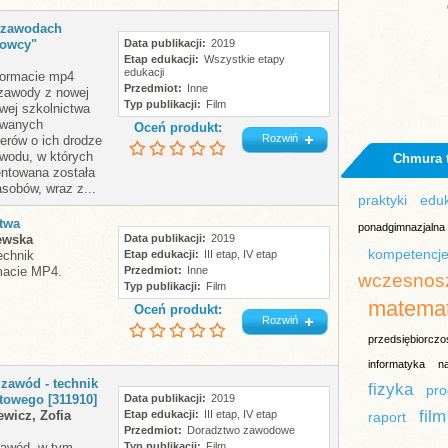
o zawodach
owcy"
Data publikacji
2019
Etap edukacji
Wszystkie etapy
edukacji
formacie mp4
Przedmiot
Inne
 zawody z nowej
Typ publikacji
Film
wej szkolnictwa
owanych
Oceń produkt:
Rozwiń
erów o ich drodze
wodu, w których
Chmura 
ntowana została
sobów, wraz z...
praktyki
edu
twa
ponadgimnazjalna
ewska
Data publikacji
2019
kompetencje
echnik
Etap edukacji
III etap, IV etap
macie MP4.
Przedmiot
Inne
wczesnos
Typ publikacji
Film
matema
Oceń produkt:
Rozwiń
przedsiębiorczo
informatyka
n
 zawód - technik
fizyka
pro
towego [311910]
Data publikacji
2019
film
ewicz, Zofia
Etap edukacji
III etap, IV etap
raport
Przedmiot
Doradztwo zawodowe
zawód, w tym
Typ publikacji
Film