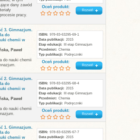
ujące dany zawód
Oceń produkt:
teriały
Rozwiń
rocesie pracy.
ść 3. Gimnazjum.
la do
ISBN
978-83-63295-69-1
uki chemii w
Data publikacji
2015
Etap edukacji
III etap Gimnazjum
ńska, Paweł
Przedmiot
Chemia
Typ publikacji
Podręczniki
a do nauki chemii
Oceń produkt:
imnazjum.
Rozwiń
ść 2. Gimnazjum.
la do
ISBN
978-83-63295-68-4
uki chemii w
Data publikacji
2015
Etap edukacji
III etap Gimnazjum
ńska, Paweł
Przedmiot
Chemia
Typ publikacji
Podręczniki
a do nauki chemii
Oceń produkt:
mnazjum.
Rozwiń
ść 1. Gimnazjum.
la do
ISBN
978-83-63295-67-7
uki chemii w
Data publikacji
2015