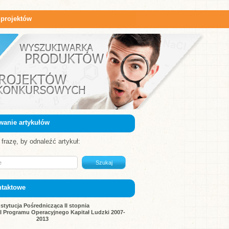
 projektów
wanie artykułów
frazę, by odnaleźć artykuł:
ntaktowe
nstytucja Pośrednicząca II stopnia
III Programu Operacyjnego Kapitał Ludzki 2007-
2013