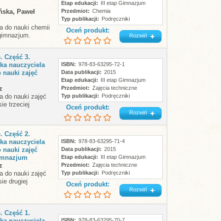
Etap edukacji
III etap Gimnazjum
ńska, Paweł
Przedmiot
Chemia
Typ publikacji
Podręczniki
a do nauki chemii
Oceń produkt:
 gimnazjum.
Rozwiń
. Część 3.
ka nauczyciela
ISBN
978-83-63295-72-1
 nauki zajęć
Data publikacji
2015
Etap edukacji
III etap Gimnazjum
z
Przedmiot
Zajęcia techniczne
a do nauki zajęć
Typ publikacji
Podręczniki
ie trzeciej
Oceń produkt:
Rozwiń
. Część 2.
ka nauczyciela
ISBN
978-83-63295-71-4
 nauki zajęć
Data publikacji
2015
imnazjum
Etap edukacji
III etap Gimnazjum
z
Przedmiot
Zajęcia techniczne
a do nauki zajęć
Typ publikacji
Podręczniki
ie drugiej
Oceń produkt:
Rozwiń
. Część 1.
ka nauczyciela
ISBN
978-83-63295-70-7