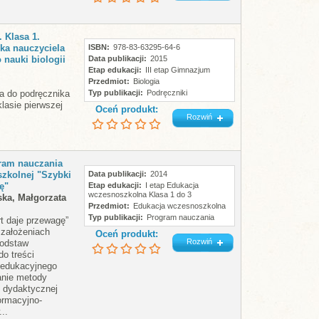
. Klasa 1.
ka nauczyciela
ISBN
978-83-63295-64-6
 nauki biologii
Data publikacji
2015
Etap edukacji
III etap Gimnazjum
Przedmiot
Biologia
a do podręcznika
Typ publikacji
Podręczniki
klasie pierwszej
Oceń produkt:
Rozwiń
ram nauczania
zkolnej "Szybki
Data publikacji
2014
ę"
Etap edukacji
I etap Edukacja
wczesnoszkolna Klasa 1 do 3
ka, Małgorzata
Przedmiot
Edukacja wczesnoszkolna
Typ publikacji
Program nauczania
rt daje przewagę”
 założeniach
Oceń produkt:
Rozwiń
podstaw
do treści
u edukacyjnego
anie metody
y dydaktycznej
formacyjno-
..