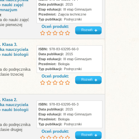
 nauki zajęć
Data publikacji
2015
imnazjum
Etap edukacji
III etap Gimnazjum
z
Przedmiot
Zajęcia techniczne
a do nauki zajęć
Typ publikacji
Podręczniki
ie pierwszej
Oceń produkt:
Rozwiń
. Klasa 3.
ka nauczyciela
ISBN
978-83-63295-66-0
 nauki biologii
Data publikacji
2015
Etap edukacji
III etap Gimnazjum
Przedmiot
Biologia
a do podręcznika
Typ publikacji
Podręczniki
lasie trzeciej
Oceń produkt:
Rozwiń
. Klasa 2.
ka nauczyciela
ISBN
978-83-63295-65-3
 nauki biologii
Data publikacji
2015
Etap edukacji
III etap Gimnazjum
Przedmiot
Biologia
a do podręcznika
Typ publikacji
Podręczniki
klasie drugiej
Oceń produkt:
Rozwiń