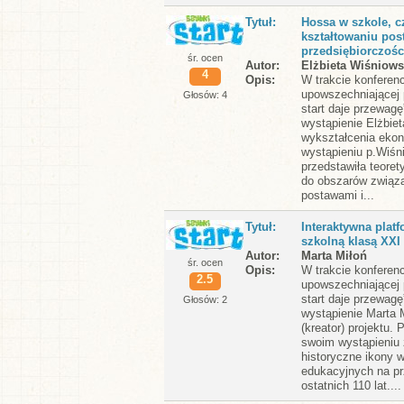
Tytuł
Hossa w szkole, cz
kształtowaniu pos
przedsiębiorczośc
śr. ocen
Autor
Elżbieta Wiśniow
4
Opis
W trakcie konferenc
upowszechniającej 
Głosów: 4
start daje przewagę
wystąpienie Elżbie
wykształcenia eko
wystąpieniu p.Wiśn
przedstawiła teoret
do obszarów związ
postawami i...
Tytuł
Interaktywna plat
szkolną klasą XXI
Autor
Marta Miłoń
śr. ocen
Opis
W trakcie konferenc
2.5
upowszechniającej 
start daje przewagę
Głosów: 2
wystąpienie Marta 
(kreator) projektu. 
swoim wystąpieniu
historyczne ikony 
edukacyjnych na pr
ostatnich 110 lat....