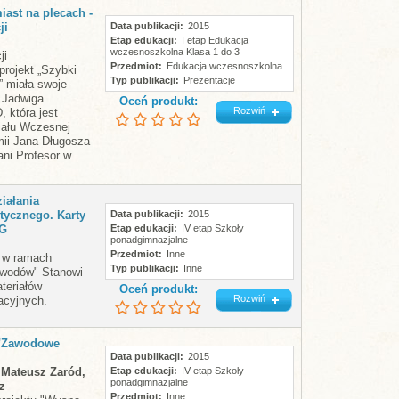
iast na plecach -
ji
Data publikacji
2015
Etap edukacji
I etap Edukacja
wczesnoszkolna Klasa 1 do 3
ji
Przedmiot
Edukacja wczesnoszkolna
projekt „Szybki
Typ publikacji
Prezentacje
” miała swoje
. Jadwiga
Oceń produkt:
Rozwiń
, która jest
iału Wczesnej
ii Jana Długosza
ni Profesor w
.
iałania
tycznego. Karty
Data publikacji
2015
PG
Etap edukacji
IV etap Szkoły
ponadgimnazjalne
Przedmiot
Inne
a w ramach
Typ publikacji
Inne
awodów" Stanowi
teriałów
Oceń produkt:
Rozwiń
acyjnych.
 "Zawodowe
Data publikacji
2015
, Mateusz Zaród,
Etap edukacji
IV etap Szkoły
ponadgimnazjalne
z
Przedmiot
Inne