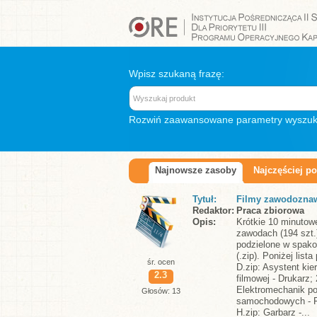
Wpisz szukaną frazę:
Rozwiń
zaawansowane parametry wyszuk
Najnowsze zasoby
Najczęściej p
Tytuł
Filmy zawodozna
Redaktor
Praca zbiorowa
Opis
Krótkie 10 minutowe
zawodach (194 szt.)
podzielone w spak
(.zip). Poniżej list
śr. ocen
D.zip: Asystent kie
2.3
filmowej - Drukarz; 
Elektromechanik p
Głosów: 13
samochodowych - Fr
H.zip: Garbarz -...