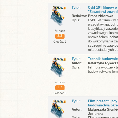
Tytuł
Cykl 194 filmów 
"Zawodowi zawod
Redaktor
Praca zbiorowa
Opis
Cykl 194 filmów w 
przedstawiających
klasyfikacji zawodo
śr. ocen
zawodowego ilustr
3.3
opowieściami bohat
do wykonywania za
Głosów: 7
szczególnie zaakce
rola posiadanych za
Tytuł
Technik budownic
Autor
Katarzyna Rykacz
Opis
Film o zawodzie - t
budownictwa w for
śr. ocen
2.3
Głosów: 3
Tytuł
Film prezentujący
budownictwa okrę
Autor
Małgorzata Sienki
Jezierska
Opis
Film prezentujący 