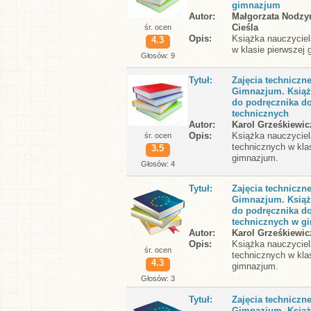
gimnazjum
Autor
Małgorzata Nodzy
Cieśla
śr. ocen
Opis
Książka nauczyciel
4.3
w klasie pierwszej
Głosów: 9
Tytuł
Zajęcia techniczne
Gimnazjum. Książ
do podręcznika do
technicznych
Autor
Karol Grześkiewic
Opis
Książka nauczyciel
śr. ocen
technicznych w klas
3.5
gimnazjum.
Głosów: 4
Tytuł
Zajęcia techniczne
Gimnazjum. Książ
do podręcznika do
technicznych w g
Autor
Karol Grześkiewic
Opis
Książka nauczyciel
śr. ocen
technicznych w klas
4.3
gimnazjum.
Głosów: 3
Tytuł
Zajęcia techniczne
Gimnazjum. Książ