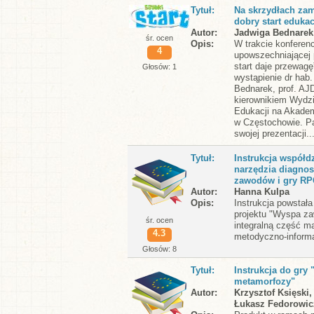
Tytuł
Na skrzydłach zam
dobry start edukac
Autor
Jadwiga Bednarek
śr. ocen
Opis
W trakcie konferenc
4
upowszechniającej 
start daje przewagę
Głosów: 1
wystąpienie dr hab
Bednarek, prof. AJD
kierownikiem Wydz
Edukacji na Akadem
w Częstochowie. Pa
swojej prezentacji..
Tytuł
Instrukcja współdz
narzędzia diagnos
zawodów i gry R
Autor
Hanna Kulpa
Opis
Instrukcja powstał
projektu "Wyspa z
śr. ocen
integralną część ma
4.3
metodyczno-inform
Głosów: 8
Tytuł
Instrukcja do gry
metamorfozy"
Autor
Krzysztof Księski
Łukasz Fedorowic