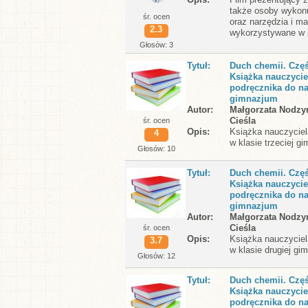
także osoby wykon
śr. ocen
oraz narzędzia i ma
2.3
wykorzystywane w p
Głosów: 3
Tytuł
Duch chemii. Czę
Książka nauczycie
podręcznika do na
gimnazjum
Autor
Małgorzata Nodzy
Cieśla
śr. ocen
Opis
Książka nauczyciel
4
w klasie trzeciej g
Głosów: 10
Tytuł
Duch chemii. Czę
Książka nauczycie
podręcznika do na
gimnazjum
Autor
Małgorzata Nodzy
Cieśla
śr. ocen
Opis
Książka nauczyciel
3.7
w klasie drugiej gi
Głosów: 12
Tytuł
Duch chemii. Czę
Książka nauczycie
podręcznika do na