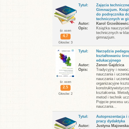
Tytuł
Zajęcia techniczne
Gimnazjum. Książ
do podręcznika do
technicznych w g
Autor
Karol Grześkiewic
Opis
Książka nauczyciel
śr. ocen
technicznych w klas
4.7
gimnazjum.
Głosów: 3
Tytuł
Narzędzia pedago
kształtowaniu śro
edukacyjnego
Autor
Zenon Gajdzica
Opis
Tradycyjny i nowo
nauczania i uczeni
nauczania i uczenia
śr. ocen
organizacyjne kszt
2.5
konstruktywistycz
kształcenia. Metod
Głosów: 2
metod i technik ucz
Pojęcie procesu ucz
nauczania...
Tytuł
Autoprezentacja i
pracy dydaktyka
Autor
Justyna Majowska