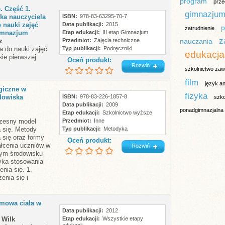
program
prze
. Część 1.
gimnazju
ka nauczyciela
ISBN
978-83-63295-70-7
 nauki zajęć
Data publikacji
2015
p
zatrudnienie
imnazjum
Etap edukacji
III etap Gimnazjum
z
z
Przedmiot
Zajęcia techniczne
nauczania
a do nauki zajęć
Typ publikacji
Podręczniki
edukacja
ie pierwszej
Oceń produkt:
Rozwiń
szkolnictwo za
film
język an
giczne w
fizyka
dowiska
ISBN
978-83-226-1857-8
szko
Data publikacji
2009
ponadgimnazjalna
Etap edukacji
Szkolnictwo wyższe
czesny model
Przedmiot
Inne
a się. Metody
Typ publikacji
Metodyka
 się oraz formy
Oceń produkt:
ałcenia uczniów w
Rozwiń
nym środowisku
yka stosowania
enia się. 1.
enia się i
 mowa ciała w
Data publikacji
2012
 Wilk
Etap edukacji
Wszystkie etapy