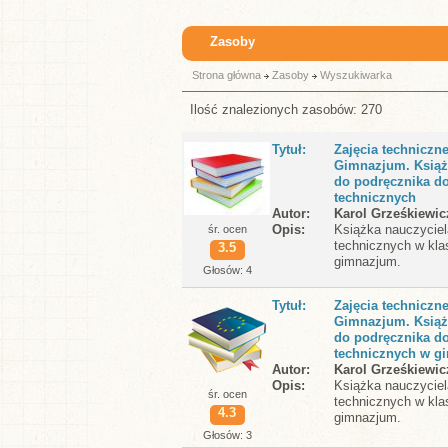
Zasoby
Strona główna
Zasoby
Wyszukiwarka
Ilość znalezionych zasobów: 270
Tytuł
Zajęcia techniczne
Gimnazjum. Książ
do podręcznika do
technicznych
Autor
Karol Grześkiewic
Opis
Książka nauczyciel
śr. ocen
technicznych w klas
3.5
gimnazjum.
Głosów: 4
Tytuł
Zajęcia techniczne
Gimnazjum. Książ
do podręcznika do
technicznych w g
Autor
Karol Grześkiewic
Opis
Książka nauczyciel
śr. ocen
technicznych w klas
4.3
gimnazjum.
Głosów: 3