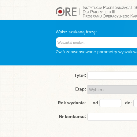
Wpisz szukaną frazę:
Zwiń
zaawansowane parametry wyszukiw
Tytuł:
Etap:
Rok wydania:
od
do:
Nr konkursu: