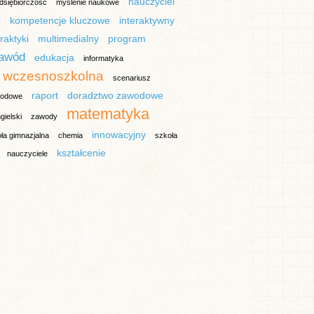
nauczyciel
dsiębiorczość
myślenie naukowe
m
kompetencje kluczowe
interaktywny
raktyki
multimedialny
program
awód
edukacja
informatyka
 wczesnoszkolna
scenariusz
raport
doradztwo zawodowe
wodowe
matematyka
gielski
zawody
innowacyjny
ła gimnazjalna
chemia
szkoła
kształcenie
nauczyciele