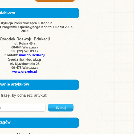
ntaktowe
nstytucja Pośrednicząca II stopnia
III Programu Operacyjnego Kapitał Ludzki 2007-
2013
Ośrodek Rozwoju Edukacji
ul. Polna 46 a
00-644 Warszawa
tel. (22) 570 83 17
Kontakt:
mail do Redakcji
Siedziba Redakcji
Al. Ujazdowskie 28
00-478 Warszawa
www.ore.edu.pl
wanie artykułów
frazę, by odnaleźć artykuł:
tagów