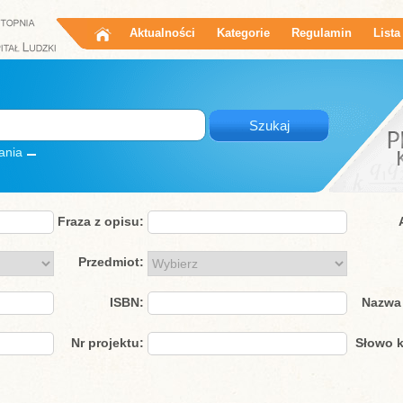
Aktualności
Kategorie
Regulamin
Lista
ania
Fraza z opisu:
Przedmiot:
ISBN:
Nazwa 
Nr projektu:
Słowo k