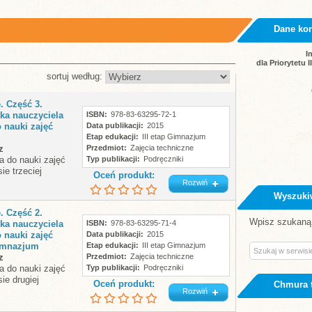
Dane ko
I
dla Priorytetu 
sortuj według:
. Część 3.
ka nauczyciela
ISBN
978-83-63295-72-1
 nauki zajęć
Data publikacji
2015
Etap edukacji
III etap Gimnazjum
z
Przedmiot
Zajęcia techniczne
a do nauki zajęć
Typ publikacji
Podręczniki
ie trzeciej
Oceń produkt:
Rozwiń
Wyszuki
. Część 2.
Wpisz szukaną 
ka nauczyciela
ISBN
978-83-63295-71-4
 nauki zajęć
Data publikacji
2015
imnazjum
Etap edukacji
III etap Gimnazjum
z
Przedmiot
Zajęcia techniczne
a do nauki zajęć
Typ publikacji
Podręczniki
ie drugiej
Oceń produkt:
Chmura 
Rozwiń