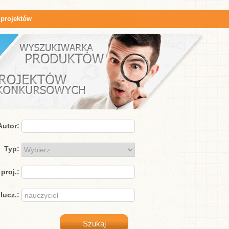
 projektów
Autor:
Typ:
proj.:
lucz.: