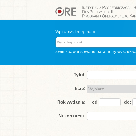
Wpisz szukaną frazę:
Zwiń
zaawansowane parametry wyszukiw
Tytuł:
Etap:
Rok wydania:
od
do:
Nr konkursu: