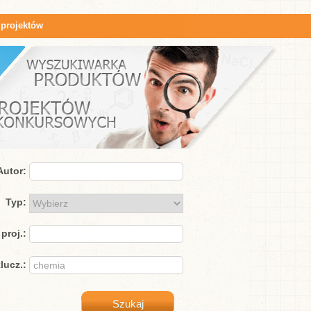
 projektów
Autor:
Typ:
proj.:
lucz.: