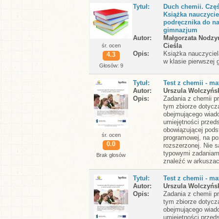
Tytuł
Duch chemii. Czę
Książka nauczycie
podręcznika do na
gimnazjum
Autor
Małgorzata Nodzy
Cieśla
śr. ocen
Opis
Książka nauczyciel
4.3
w klasie pierwszej
Głosów: 9
Tytuł
Test z chemii - m
Autor
Urszula Wolczyńs
Opis
Zadania z chemii p
tym zbiorze dotycz
obejmującego wiad
umiejętności przed
obowiązującej pods
śr. ocen
programowej, na po
0.0
rozszerzonej. Nie s
typowymi zadaniam
Brak głosów
znaleźć w arkuszac
Tytuł
Test z chemii - m
Autor
Urszula Wolczyńs
Opis
Zadania z chemii p
tym zbiorze dotycz
obejmującego wiad
umiejętności przed