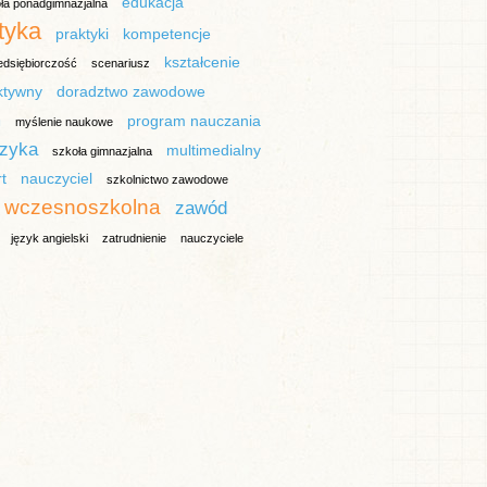
edukacja
ła ponadgimnazjalna
tyka
praktyki
kompetencje
kształcenie
edsiębiorczość
scenariusz
ktywny
doradztwo zawodowe
m
program nauczania
myślenie naukowe
izyka
multimedialny
szkoła gimnazjalna
t
nauczyciel
szkolnictwo zawodowe
 wczesnoszkolna
zawód
język angielski
zatrudnienie
nauczyciele