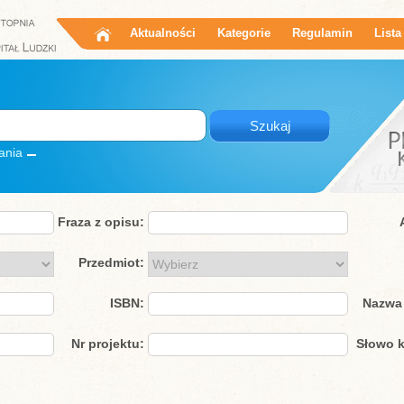
Aktualności
Kategorie
Regulamin
Lista
ania
Fraza z opisu:
Przedmiot:
ISBN:
Nazwa 
Nr projektu:
Słowo k