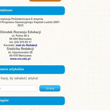
ntaktowe
nstytucja Pośrednicząca II stopnia
III Programu Operacyjnego Kapitał Ludzki 2007-
2013
Ośrodek Rozwoju Edukacji
ul. Polna 46 a
00-644 Warszawa
tel. (22) 570 83 17
Kontakt:
mail do Redakcji
Siedziba Redakcji
Al. Ujazdowskie 28
00-478 Warszawa
www.ore.edu.pl
wanie artykułów
frazę, by odnaleźć artykuł:
tagów