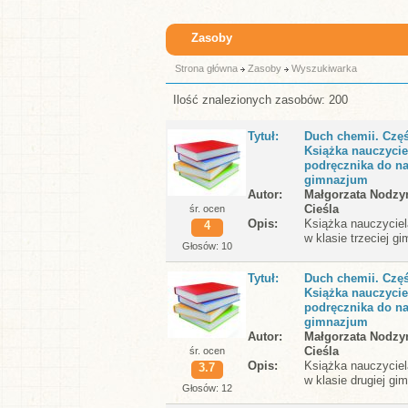
Zasoby
Strona główna
Zasoby
Wyszukiwarka
Ilość znalezionych zasobów: 200
Tytuł
Duch chemii. Czę
Książka nauczycie
podręcznika do na
gimnazjum
Autor
Małgorzata Nodzy
Cieśla
śr. ocen
Opis
Książka nauczyciel
4
w klasie trzeciej g
Głosów: 10
Tytuł
Duch chemii. Czę
Książka nauczycie
podręcznika do na
gimnazjum
Autor
Małgorzata Nodzy
Cieśla
śr. ocen
Opis
Książka nauczyciel
3.7
w klasie drugiej gi
Głosów: 12