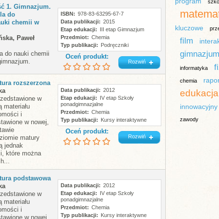
program
szko
ść 1. Gimnazjum.
matema
la do
ISBN
978-83-63295-67-7
uki chemii w
Data publikacji
2015
kluczowe
prz
Etap edukacji
III etap Gimnazjum
ńska, Paweł
Przedmiot
Chemia
film
intera
Typ publikacji
Podręczniki
gimnazju
a do nauki chemii
Oceń produkt:
 gimnazjum.
Rozwiń
f
informatyka
rapor
chemia
atura rozszerzona
ka
Data publikacji
2012
edukacja
rzedstawione w
Etap edukacji
IV etap Szkoły
ponadgimnazjalne
ą materiału
innowacyjny
Przedmiot
Chemia
omości i
zawody
Typ publikacji
Kursy interaktywne
stawione w nowej,
tawie
Oceń produkt:
Rozwiń
ziomie matury
ą jednak
i, które można
h...
atura podstawowa
ka
Data publikacji
2012
rzedstawione w
Etap edukacji
IV etap Szkoły
ponadgimnazjalne
ą materiału
Przedmiot
Chemia
omości i
Typ publikacji
Kursy interaktywne
stawione w nowej,