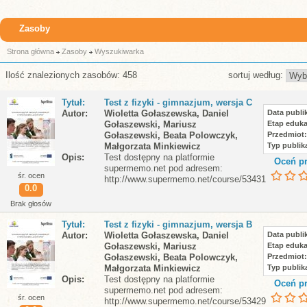
Zasoby
Strona główna
Zasoby
Wyszukiwarka
Ilość znalezionych zasobów: 458
sortuj według:
Tytuł
Test z fizyki - gimnazjum, wersja C
Autor
Wioletta Gołaszewska, Daniel
Data publik
Gołaszewski, Mariusz
Etap eduka
Gołaszewski, Beata Polowczyk,
Przedmiot
Małgorzata Minkiewicz
Typ publika
Opis
Test dostępny na platformie
Oceń pr
supermemo.net pod adresem:
śr. ocen
http://www.supermemo.net/course/53431
0.0
Brak głosów
Tytuł
Test z fizyki - gimnazjum, wersja B
Autor
Wioletta Gołaszewska, Daniel
Data publik
Gołaszewski, Mariusz
Etap eduka
Gołaszewski, Beata Polowczyk,
Przedmiot
Małgorzata Minkiewicz
Typ publika
Opis
Test dostępny na platformie
Oceń pr
supermemo.net pod adresem:
śr. ocen
http://www.supermemo.net/course/53429