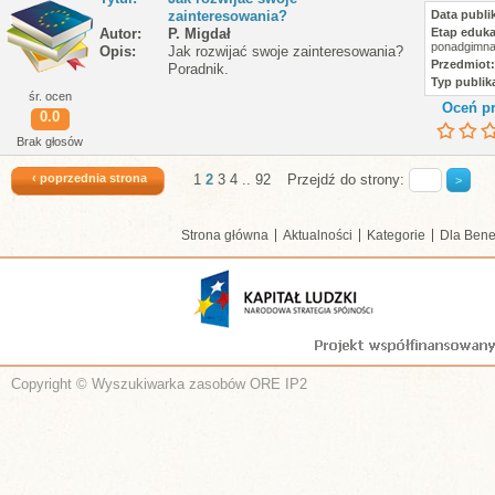
zainteresowania?
Data publik
Autor
P. Migdał
Etap eduka
ponadgimna
Opis
Jak rozwijać swoje zainteresowania?
Przedmiot
Poradnik.
Typ publika
śr. ocen
Oceń pr
0.0
Brak głosów
‹ poprzednia strona
1
2
3
4
..
92
Przejdź do strony:
Strona główna
Aktualności
Kategorie
Dla Bene
Copyright © Wyszukiwarka zasobów ORE IP2