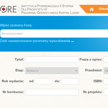
Aktua
Wpisz szukaną frazę:
Zwiń
zaawansowane parametry wyszukiwania
Tytuł:
Fraza z opisu:
Etap:
Przedmiot:
Rok wydania:
od
do:
ISBN:
Nr konkursu:
Nr projektu: