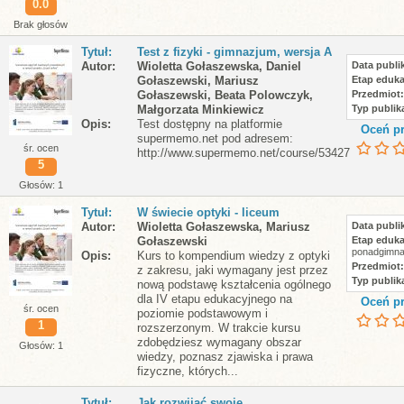
0.0
Brak głosów
Tytuł
Test z fizyki - gimnazjum, wersja A
Autor
Wioletta Gołaszewska, Daniel
Data publik
Gołaszewski, Mariusz
Etap eduka
Gołaszewski, Beata Polowczyk,
Przedmiot
Małgorzata Minkiewicz
Typ publika
Opis
Test dostępny na platformie
Oceń pr
supermemo.net pod adresem:
śr. ocen
http://www.supermemo.net/course/53427
5
Głosów: 1
Tytuł
W świecie optyki - liceum
Autor
Wioletta Gołaszewska, Mariusz
Data publik
Gołaszewski
Etap eduka
ponadgimna
Opis
Kurs to kompendium wiedzy z optyki
Przedmiot
z zakresu, jaki wymagany jest przez
Typ publika
nową podstawę kształcenia ogólnego
dla IV etapu edukacyjnego na
Oceń pr
śr. ocen
poziomie podstawowym i
1
rozszerzonym. W trakcie kursu
zdobędziesz wymagany obszar
Głosów: 1
wiedzy, poznasz zjawiska i prawa
fizyczne, których...
Tytuł
Jak rozwijać swoje