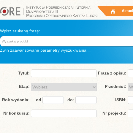
Aktua
Wpisz szukaną frazę:
Zwiń
zaawansowane parametry wyszukiwania
Tytuł:
Fraza z opisu:
Etap:
Przedmiot:
Rok wydania:
od
do:
ISBN:
Nr konkursu:
Nr projektu: