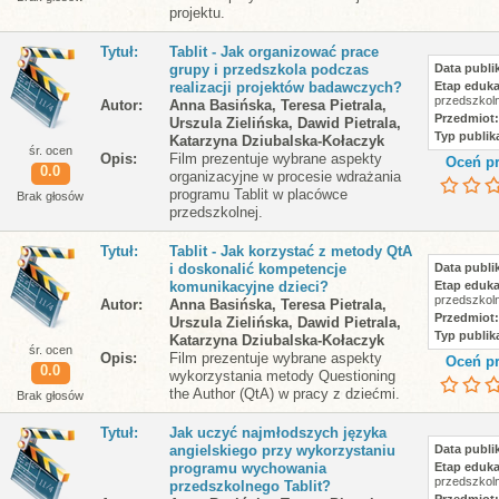
projektu.
Tytuł
Tablit - Jak organizować prace
grupy i przedszkola podczas
Data publik
realizacji projektów badawczych?
Etap eduka
przedszkol
Autor
Anna Basińska, Teresa Pietrala,
Przedmiot
Urszula Zielińska, Dawid Pietrala,
Typ publika
Katarzyna Dziubalska-Kołaczyk
śr. ocen
Opis
Film prezentuje wybrane aspekty
Oceń pr
0.0
organizacyjne w procesie wdrażania
programu Tablit w placówce
Brak głosów
przedszkolnej.
Tytuł
Tablit - Jak korzystać z metody QtA
i doskonalić kompetencje
Data publik
komunikacyjne dzieci?
Etap eduka
przedszkol
Autor
Anna Basińska, Teresa Pietrala,
Przedmiot
Urszula Zielińska, Dawid Pietrala,
Typ publika
Katarzyna Dziubalska-Kołaczyk
śr. ocen
Opis
Film prezentuje wybrane aspekty
Oceń pr
0.0
wykorzystania metody Questioning
the Author (QtA) w pracy z dziećmi.
Brak głosów
Tytuł
Jak uczyć najmłodszych języka
angielskiego przy wykorzystaniu
Data publik
programu wychowania
Etap eduka
przedszkol
przedszkolnego Tablit?