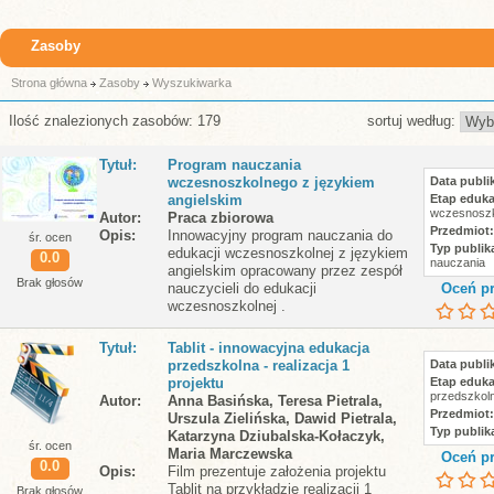
Zasoby
Strona główna
Zasoby
Wyszukiwarka
Ilość znalezionych zasobów: 179
sortuj według:
Tytuł
Program nauczania
wczesnoszkolnego z językiem
Data publik
angielskim
Etap eduka
wczesnoszk
Autor
Praca zbiorowa
Przedmiot
Opis
Innowacyjny program nauczania do
śr. ocen
Typ publika
edukacji wczesnoszkolnej z językiem
0.0
nauczania
angielskim opracowany przez zespół
Brak głosów
nauczycieli do edukacji
Oceń pr
wczesnoszkolnej .
Tytuł
Tablit - innowacyjna edukacja
przedszkolna - realizacja 1
Data publik
projektu
Etap eduka
przedszkol
Autor
Anna Basińska, Teresa Pietrala,
Przedmiot
Urszula Zielińska, Dawid Pietrala,
Typ publika
Katarzyna Dziubalska-Kołaczyk,
śr. ocen
Maria Marczewska
Oceń pr
0.0
Opis
Film prezentuje założenia projektu
Tablit na przykładzie realizacji 1
Brak głosów