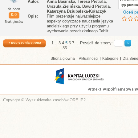
Przedmiot
Autor
Anna Basińska, Teresa Pietrala,
Typ publika
Urszula Zielińska, Dawid Pietrala,
śr. ocen
Katarzyna Dziubalska-Kołaczyk
Oceń pr
0.0
Opis
Film prezentuje najważniejsze
aspekty dotyczące nauczania języka
Brak głosów
angielskiego przy użyciu programu
wychowania przedszkolnego Tablit.
‹ poprzednia strona
1
..
3
4
5
6
7
..
Przejdź do strony:
36
Strona główna
Aktualności
Kategorie
Dla Bene
Copyright © Wyszukiwarka zasobów ORE IP2