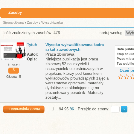
Zasoby
Strona główna
Zasoby
Wyszukiwarka
Ilość znalezionych zasobów: 476
sortuj według:
Tytuł
Wysoko wykwalifikowana kadra
szkół zawodowych
Data publik
Autor
Praca zbiorowa
Etap eduka
Opis
Niniejsza publikacja jest pracą
Przedmiot
zbiorową 52 nauczycieli i
Typ publika
śr. ocen
nauczycielek uczestniczących w
3
Oceń pr
projekcie, którzy pod kierunkiem
Głosów: 5
wykładowców prowadzących zajęcia
warsztatowe opracowali materiały
dydaktyczne składające się na
prezentowany poradnik. Materiały
zostały...
‹ poprzednia strona
1
..
94
95
96
Przejdź do strony: