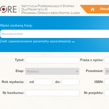
Aktua
Wpisz szukaną frazę:
Zwiń
zaawansowane parametry wyszukiwania
Tytuł:
Fraza z opisu:
Etap:
Przedmiot:
Rok wydania:
od
do:
ISBN:
Nr konkursu:
Nr projektu: