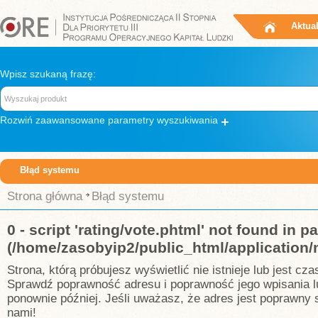
Aktua
Wpisz szukaną frazę:
Rozwiń
zaawansowane parametry wyszukiwania
Błąd systemu
Strona główna
Błąd systemu
0 - script 'rating/vote.phtml' not found in p
(/home/zasobyip2/public_html/application/
Strona, którą próbujesz wyświetlić nie istnieje lub jest c
Sprawdź poprawność adresu i poprawność jego wpisania l
ponownie później. Jeśli uważasz, że adres jest poprawny s
nami!