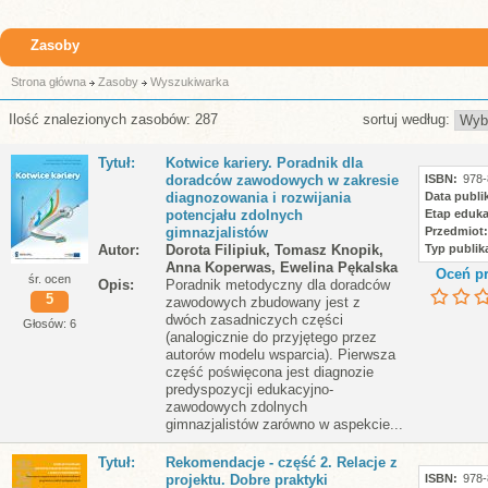
Zasoby
Strona główna
Zasoby
Wyszukiwarka
Ilość znalezionych zasobów: 287
sortuj według:
Tytuł
Kotwice kariery. Poradnik dla
doradców zawodowych w zakresie
ISBN
978-
diagnozowania i rozwijania
Data publik
potencjału zdolnych
Etap eduka
gimnazjalistów
Przedmiot
Autor
Dorota Filipiuk, Tomasz Knopik,
Typ publika
Anna Koperwas, Ewelina Pękalska
Oceń pr
śr. ocen
Opis
Poradnik metodyczny dla doradców
5
zawodowych zbudowany jest z
dwóch zasadniczych części
Głosów: 6
(analogicznie do przyjętego przez
autorów modelu wsparcia). Pierwsza
część poświęcona jest diagnozie
predyspozycji edukacyjno-
zawodowych zdolnych
gimnazjalistów zarówno w aspekcie...
Tytuł
Rekomendacje - część 2. Relacje z
projektu. Dobre praktyki
ISBN
978-