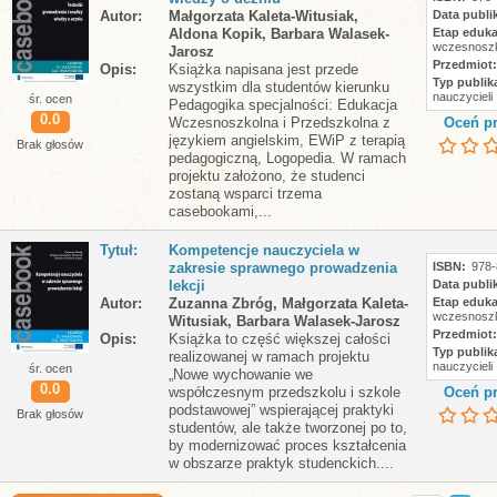
Autor
Małgorzata Kaleta-Witusiak,
Data publik
Aldona Kopik, Barbara Walasek-
Etap eduka
wczesnoszk
Jarosz
Przedmiot
Opis
Książka napisana jest przede
Typ publika
wszystkim dla studentów kierunku
nauczycieli
śr. ocen
Pedagogika specjalności: Edukacja
0.0
Wczesnoszkolna i Przedszkolna z
Oceń pr
językiem angielskim, EWiP z terapią
Brak głosów
pedagogiczną, Logopedia. W ramach
projektu założono, że studenci
zostaną wsparci trzema
casebookami,...
Tytuł
Kompetencje nauczyciela w
zakresie sprawnego prowadzenia
ISBN
978-
lekcji
Data publik
Autor
Zuzanna Zbróg, Małgorzata Kaleta-
Etap eduka
wczesnoszk
Witusiak, Barbara Walasek-Jarosz
Przedmiot
Opis
Książka to część większej całości
Typ publika
realizowanej w ramach projektu
nauczycieli
śr. ocen
„Nowe wychowanie we
0.0
współczesnym przedszkolu i szkole
Oceń pr
podstawowej” wspierającej praktyki
Brak głosów
studentów, ale także tworzonej po to,
by modernizować proces kształcenia
w obszarze praktyk studenckich....