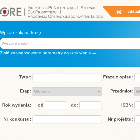
Aktua
Wpisz szukaną frazę:
Zwiń
zaawansowane parametry wyszukiwania
Tytuł:
Fraza z opisu:
Etap:
Przedmiot:
Rok wydania:
od
do:
ISBN:
Nr konkursu:
Nr projektu: