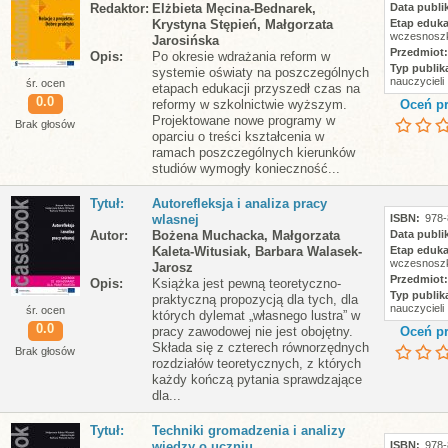
Redaktor
Elżbieta Męcina-Bednarek,
Data publik
Krystyna Stępień, Małgorzata
Etap eduka
wczesnoszk
Jarosińska
Przedmiot
Opis
Po okresie wdrażania reform w
Typ publika
systemie oświa­ty na poszczególnych
nauczycieli
śr. ocen
etapach edukacji przyszedł czas na
0.0
reformy w szkolnictwie wyższym.
Oceń pr
Projektowane nowe programy w
Brak głosów
oparciu o treści kształcenia w
ramach poszczególnych kierunków
studiów wy­mogły konieczność...
Tytuł
Autorefleksja i analiza pracy
wlasnej
ISBN
978-
Autor
Bożena Muchacka, Małgorzata
Data publik
Kaleta-Witusiak, Barbara Walasek-
Etap eduka
wczesnoszk
Jarosz
Przedmiot
Opis
Książka jest pewną teoretyczno-
Typ publika
praktyczną propozycją dla tych, dla
nauczycieli
śr. ocen
których dylemat „własnego lustra” w
0.0
pracy zawodowej nie jest obojętny.
Oceń pr
Składa się z czterech równorzędnych
Brak głosów
rozdziałów teoretycznych, z których
każdy kończą pytania sprawdzające
dla...
Tytuł
Techniki gromadzenia i analizy
wiedzy o uczniu
ISBN
978-