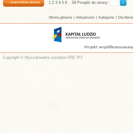
‹ poprzednia strona
1
2
3
4
5
6
..
58
Przejdź do strony:
Strona główna
Aktualności
Kategorie
Dla Bene
Copyright © Wyszukiwarka zasobów ORE IP2