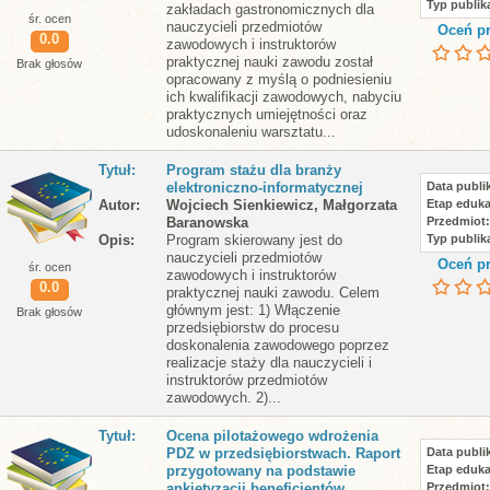
Typ publika
zakładach gastronomicznych dla
śr. ocen
nauczycieli przedmiotów
Oceń pr
0.0
zawodowych i instruktorów
praktycznej nauki zawodu został
Brak głosów
opracowany z myślą o podniesieniu
ich kwalifikacji zawodowych, nabyciu
praktycznych umiejętności oraz
udoskonaleniu warsztatu...
Tytuł
Program stażu dla branży
elektroniczno-informatycznej
Data publik
Autor
Wojciech Sienkiewicz, Małgorzata
Etap eduka
Baranowska
Przedmiot
Opis
Program skierowany jest do
Typ publika
nauczycieli przedmiotów
Oceń pr
śr. ocen
zawodowych i instruktorów
0.0
praktycznej nauki zawodu. Celem
głównym jest: 1) Włączenie
Brak głosów
przedsiębiorstw do procesu
doskonalenia zawodowego poprzez
realizacje staży dla nauczycieli i
instruktorów przedmiotów
zawodowych. 2)...
Tytuł
Ocena pilotażowego wdrożenia
PDZ w przedsiębiorstwach. Raport
Data publik
przygotowany na podstawie
Etap eduka
ankietyzacji beneficjentów
Przedmiot