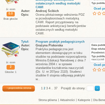
ostatecznych według metodyki
Typ publika
CAWI
Oceń pr
śr. ocen
Autor
Andrzej Ścibich
0.0
Opis
Ocena pilotażowego wdrożenia PDZ
w przedsiębiorstwach metodyką
Brak głosów
CAWI. Raport przygotowany na
podstawie ankietyzacji beneficjentów
ostatecznych według metodyki
CAWI.
Tytuł
Program praktyk pedagogicznych
Autor
Grażyna Piskorska
Data publik
Opis
Praktyka pedagogiczna jest
Etap eduka
elementem obowiązującym w toku
Przedmiot
studiów na podstawie rozporządzenia
Typ publika
nauczycieli
Ministra Edukacji Narodowej z dnia 7
śr. ocen
września 2004 r. w sprawie
Oceń pr
2
standardów kształcenia nauczycieli
(Dz. U. nr 207poz 2110). Studenci
Głosów: 1
studiów II stopnia odbywają praktyki
w...
‹ poprzednia strona
1
2
3
4
..
37
Przejdź do strony:
Strona główna
Aktualności
Kategorie
Dla Bene