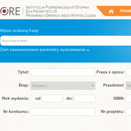
Aktua
Wpisz szukaną frazę:
Zwiń
zaawansowane parametry wyszukiwania
Tytuł:
Fraza z opisu:
Etap:
Przedmiot:
Rok wydania:
od
do:
ISBN:
Nr konkursu:
Nr projektu: