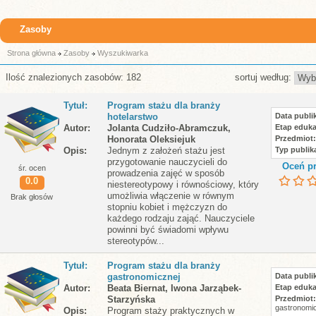
Zasoby
Strona główna
Zasoby
Wyszukiwarka
Ilość znalezionych zasobów: 182
sortuj według:
Tytuł
Program stażu dla branży
hotelarstwo
Data publik
Autor
Jolanta Cudziło-Abramczuk,
Etap eduka
Honorata Oleksiejuk
Przedmiot
Opis
Jednym z założeń stażu jest
Typ publika
przygotowanie nauczycieli do
Oceń pr
śr. ocen
prowadzenia zajęć w sposób
0.0
niestereotypowy i równościowy, który
umożliwia włączenie w równym
Brak głosów
stopniu kobiet i mężczyzn do
każdego rodzaju zająć. Nauczyciele
powinni być świadomi wpływu
stereotypów...
Tytuł
Program stażu dla branży
gastronomicznej
Data publik
Autor
Beata Biernat, Iwona Jarząbek-
Etap eduka
Starzyńska
Przedmiot
gastronomi
Opis
Program staży praktycznych w