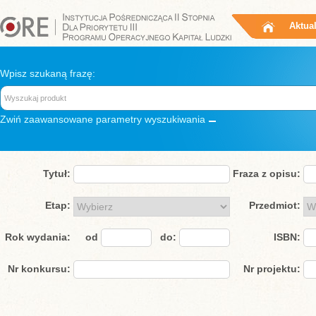
Aktua
Wpisz szukaną frazę:
Zwiń
zaawansowane parametry wyszukiwania
Tytuł:
Fraza z opisu:
Etap:
Przedmiot:
Rok wydania:
od
do:
ISBN:
Nr konkursu:
Nr projektu: