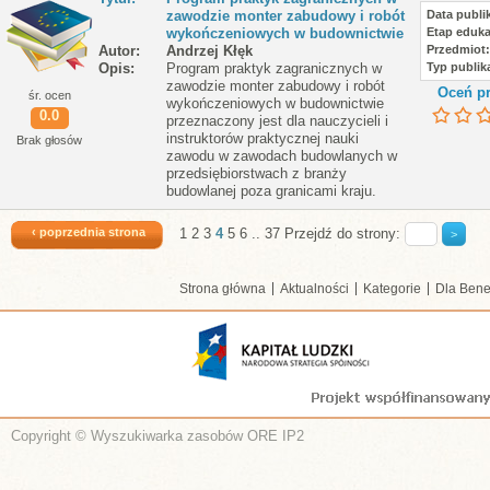
zawodzie monter zabudowy i robót
Data publik
wykończeniowych w budownictwie
Etap eduka
Autor
Andrzej Kłęk
Przedmiot
Opis
Program praktyk zagranicznych w
Typ publika
zawodzie monter zabudowy i robót
Oceń pr
śr. ocen
wykończeniowych w budownictwie
0.0
przeznaczony jest dla nauczycieli i
instruktorów praktycznej nauki
Brak głosów
zawodu w zawodach budowlanych w
przedsiębiorstwach z branży
budowlanej poza granicami kraju.
‹ poprzednia strona
1
2
3
4
5
6
..
37
Przejdź do strony:
Strona główna
Aktualności
Kategorie
Dla Bene
Copyright © Wyszukiwarka zasobów ORE IP2