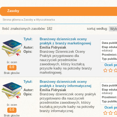
Zasoby
Strona główna
Zasoby
Wyszukiwarka
Ilość znalezionych zasobów: 182
sortuj według:
Tytuł
Branżowy dzienniczek oceny
praktyk z branży marketingowej
Data publik
Autor
Emilia Fidrysiak
Etap eduka
edukacji
Opis
Branżowy Dzienniczek Oceny
Przedmiot
Praktyk przygotowano dla
Typ publika
nauczycieli przedmiotów
śr. ocen
zawodowych, którzy kształcą
Oceń pr
0.0
przyszłe kadry na potrzeby branży
marketingowej.
Brak głosów
Tytuł
Branżowy dzienniczek oceny
praktyk z branży informatycznej
Data publik
Autor
Emilia Fidrysiak
Etap eduka
edukacji
Opis
Branżowy dzienniczek oceny praktyk
Przedmiot
przygotowano dla nauczycieli
Typ publika
przedmiotów zawodowych, którzy
śr. ocen
kształcą przyszłe kadry na potrzeby
Oceń pr
0.0
branży informatycznej.
Brak głosów