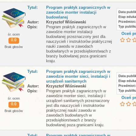
Tytuł
Program praktyk zagranicznych w
zawodzie monter instalacji
Data publik
budowlanej
Etap eduka
Autor
Krzysztof Wiśniewski
Przedmiot
Opis
Program praktyk zagranicznych w
Typ publika
zawodzie monter instalacji
Oceń pr
śr. ocen
budowlanej przeznaczony jest dla
0.0
nauczycieli i instruktorów praktycznej
nauki zawodu w zawodach
Brak głosów
budowlanych w przedsiębiorstwach z
branży budowlanej poza granicami
kraju.
Tytuł
Program praktyk zagranicznych w
zawodzie monter sieci, instalacji i
Data publik
urządzeń sanitarnych
Etap eduka
Autor
Krzysztof Wiśniewski
Przedmiot
Opis
Program praktyk zagranicznych w
Typ publika
zawodzie monter sieci, instalacji i
Oceń pr
śr. ocen
urządzeń sanitarnych przeznaczony
0.0
jest dla nauczycieli i instruktorów
praktycznej nauki zawodu w
Brak głosów
zawodach budowlanych w
przedsiębiorstwach z branży
budowlanej poza granicami kraju.
Tytuł
Program praktyk zagranicznych w