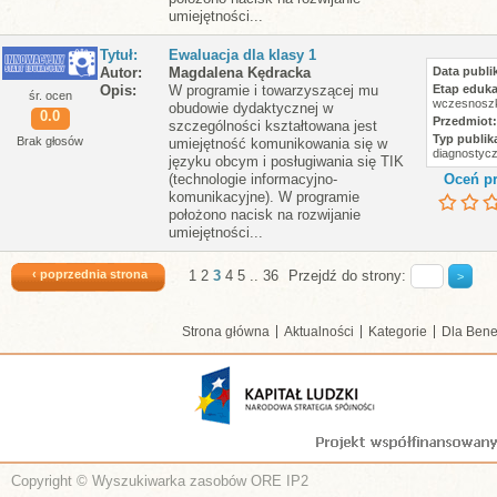
umiejętności...
Tytuł
Ewaluacja dla klasy 1
Autor
Magdalena Kędracka
Data publik
Opis
W programie i towarzyszącej mu
Etap eduka
śr. ocen
wczesnoszk
obudowie dydaktycznej w
0.0
Przedmiot
szczególności kształtowana jest
Typ publika
Brak głosów
umiejętność komunikowania się w
diagnostyc
języku obcym i posługiwania się TIK
(technologie informacyjno-
Oceń pr
komunikacyjne). W programie
położono nacisk na rozwijanie
umiejętności...
‹ poprzednia strona
1
2
3
4
5
..
36
Przejdź do strony:
Strona główna
Aktualności
Kategorie
Dla Bene
Copyright © Wyszukiwarka zasobów ORE IP2