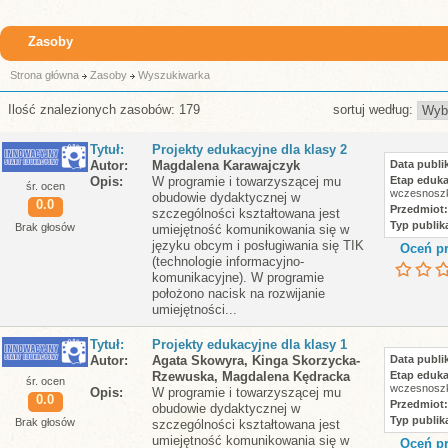
Zasoby
Strona główna
Zasoby
Wyszukiwarka
Ilość znalezionych zasobów: 179
sortuj według:
Tytuł
Projekty edukacyjne dla klasy 2
Autor
Magdalena Karawajczyk
Data publik
Opis
W programie i towarzyszącej mu
Etap eduka
śr. ocen
wczesnoszk
obudowie dydaktycznej w
0.0
Przedmiot
szczególności kształtowana jest
Typ publika
Brak głosów
umiejętność komunikowania się w
języku obcym i posługiwania się TIK
Oceń pr
(technologie informacyjno-
komunikacyjne). W programie
położono nacisk na rozwijanie
umiejętności...
Tytuł
Projekty edukacyjne dla klasy 1
Autor
Agata Skowyra, Kinga Skorzycka-
Data publik
Rzewuska, Magdalena Kędracka
Etap eduka
śr. ocen
wczesnoszk
Opis
W programie i towarzyszącej mu
0.0
Przedmiot
obudowie dydaktycznej w
Typ publika
Brak głosów
szczególności kształtowana jest
umiejętność komunikowania się w
Oceń pr