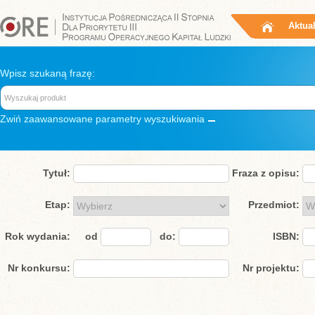
Aktua
Wpisz szukaną frazę:
Zwiń
zaawansowane parametry wyszukiwania
Tytuł:
Fraza z opisu:
Etap:
Przedmiot:
Rok wydania:
od
do:
ISBN:
Nr konkursu:
Nr projektu: